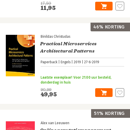
17,50
11,95
46% KORTING
Binildas Christudas
Practical Microservices
Architectural Patterns
Paperback
Engels
2019
27-6-2019
Laatste exemplaar! Voor 21:00 uur besteld,
donderdag in huis
90,99
49,95
51% KORTING
Alex van Leeuwen