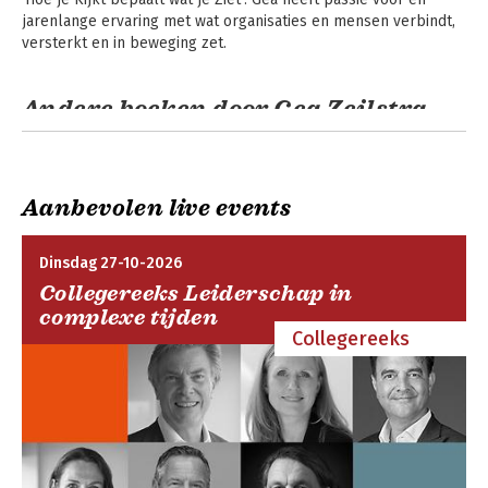
Aarden in je
Waarden©
jarenlange ervaring met wat organisaties en mensen verbindt, 
versterkt en in beweging zet.
Andere boeken door Gea Zeilstra
Toolkit voor meer
Q for Quality -
betrokkenheid en
Quality cards for
Aanbevolen live events
samenwerking
effective
collaboration.
Based on the DISC
Dinsdag 27-10-2026
method.
Collegereeks Leiderschap in
Bekijk alle boeken
complexe tijden
Teamspel Waag de
Mijn persoonlijk
Collegereeks
Vraag©
leiderschap - GROEI
SNOEI BLOEI
Teamspel Bouwen
Toolkit voor meer
aan vertrouwen©
betrokkenheid en
samenwerking
Bekijk alle boeken