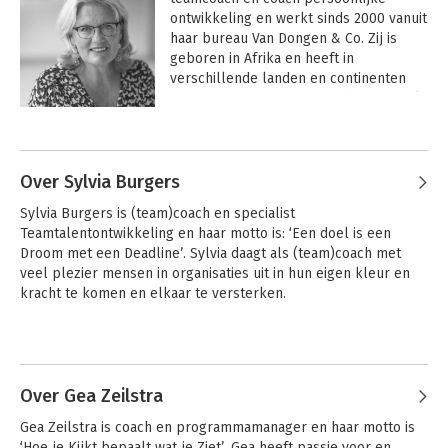
ontwikkeling en werkt sinds 2000 vanuit 
haar bureau Van Dongen & Co. Zij is 
geboren in Afrika en heeft in 
verschillende landen en continenten 
gewoond. Deze achtergrond heeft veel 
invloed gehad op de keuzes die zij in 
Andere boeken door Yolanda van
haar leven en loopbaan heeft gemaakt.

Dongen
De diversiteit aan mensen met 
Over Sylvia Burgers
uiteenlopende achtergronden is een 
Sylvia Burgers is (team)coach en specialist 
grote inspiratiebron. Waarom doen 
Teamtalentontwikkeling en haar motto is: ‘Een doel is een 
mensen wat ze doen? Of doen ze 
Droom met een Deadline’. Sylvia daagt als (team)coach met 
dingen juist niet? Hoe nemen ze regie 
veel plezier mensen in organisaties uit in hun eigen kleur en 
om zelf een wending aan hun leven te 
kracht te komen en elkaar te versterken.
geven? Haar drive is om mensen en 
organisaties in beweging te houden of 
te krijgen en hun effectiviteit te 
Andere boeken door Sylvia Burgers
verhogen. Complexe zaken 
vereenvoudigen, toegankelijk en 
Over Gea Zeilstra
toepasbaar maken is haar kracht.
Teamspel Bouwen
Team &
Gea Zeilstra is coach en programmamanager en haar motto is 
aan vertrouwen©
Loopbaanspel:
‘Hoe je Kijkt bepaalt wat je Ziet’. Gea heeft passie voor en 