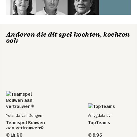
Anderen die dit spel kochten, kochten
ook
Q for Quality -
Quality cards for
effective
collaboration.
Based on the DISC
method.
Bekijk alle boeken
Yolanda van Dongen
Amygdala bv
Teamspel Bouwen
TopTeams
aan vertrouwen©
€ 14,50
€ 9,95