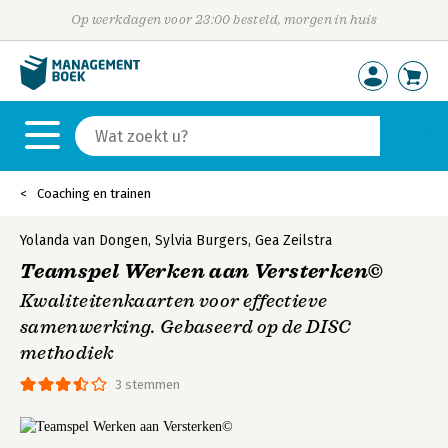
Op werkdagen voor 23:00 besteld, morgen in huis
Coaching en trainen
Yolanda van Dongen
,
Sylvia Burgers
,
Gea Zeilstra
Teamspel Werken aan Versterken©
Kwaliteitenkaarten voor effectieve
samenwerking. Gebaseerd op de DISC
methodiek
3 stemmen