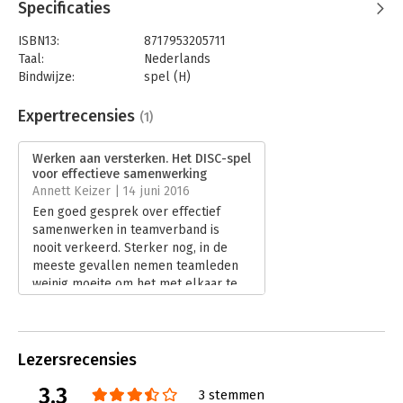
Specificaties
ISBN13:
8717953205711
Taal:
Nederlands
Bindwijze:
spel (H)
Uitgever:
Van Dongen & Co
Druk:
1
Expertrecensies
(1)
Verschijningsdatum:
19-3-2020
Werken aan versterken. Het DISC-spel
Hoofdrubriek:
Coaching en trainen
voor effectieve samenwerking
Annett Keizer | 14 juni 2016
Een goed gesprek over effectief
samenwerken in teamverband is
nooit verkeerd. Sterker nog, in de
meeste gevallen nemen teamleden
weinig moeite om het met elkaar te
hebben over ieders kwaliteiten en
valkuilen om te weten waar en hoe
ze elkaar aanvullen.
Lees verder
Lezersrecensies
3.3
3 stemmen