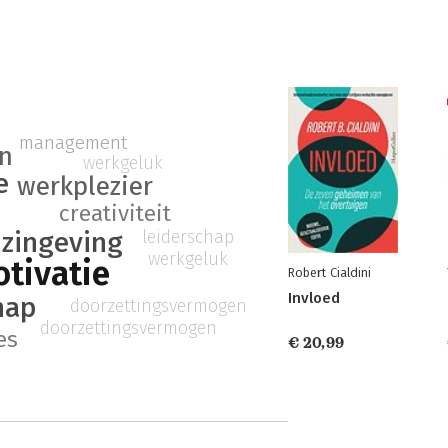
management
en
werkgeluk
e
werkplezier
creativiteit
zingeving
leiderschap
werkgeluk
otivatie
Robert Cialdini
Invloed
hap
doorzettingsvermogen
doorzettingsvermogen
es
€ 20,99