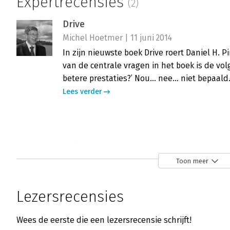
Expertrecensies
(2)
Drive
Michel Hoetmer | 11 juni 2014
In zijn nieuwste boek Drive roert Daniel H. 
van de centrale vragen in het boek is de vo
betere prestaties?’ Nou... nee… niet bepaald
Lees verder
Drive
Bas van Vlierden | 11 juni 2014
Toon meer
Na zijn bestseller komt Daniel Pink wedero
'Drive'. Pink schrijft in zijn nieuwe boek ove
Lezersrecensies
gedragswetenschap al decennia lang aandach
het bedrijfsleven hier tot op heden geen geh
Wees de eerste die een lezersrecensie schrijft!
verandering in kan brengen.