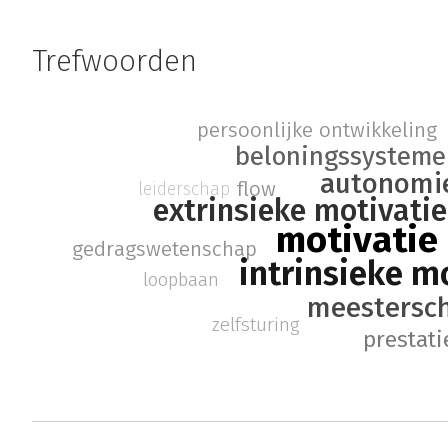
Trefwoorden
persoonlijke ontwikkeling
beloningssystem
autonomi
flow
leiderschap
extrinsieke motivatie
motivatie
gedragswetenschap
intrinsieke m
loopbaan
meestersc
zelfsturing
prestati