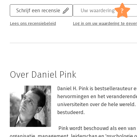
Lees verder
?
Schrijf een recensie
Uw waardering
Lees ons recensiebeleid
Log in om uw waardering te geve
Over Daniel Pink
Daniel H. Pink is bestsellerauteur 
hervormingen en het veranderende 
universiteiten over de hele wereld.
bestudeerd.

 Pink wordt beschouwd als een van de origineelste denkers over 
organisatie, management, leiderschap en 'psychologie o