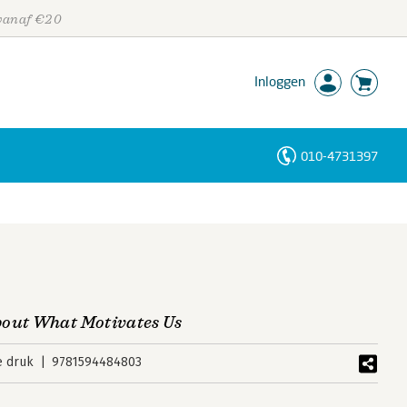
 vanaf €20
Inloggen
010-4731397
Personen
Trefwoorden
bout What Motivates Us
e druk
9781594484803