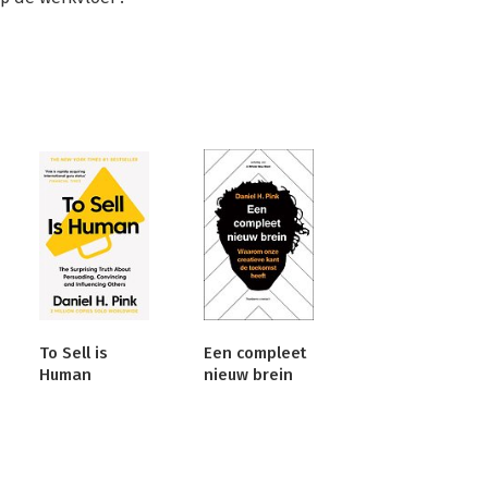
To Sell is
Een compleet
Human
nieuw brein