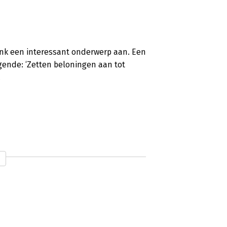
Pink een interessant onderwerp aan. Een
lgende: ‘Zetten beloningen aan tot
.
m met een boek met bestsellerpotentie:
r intrinsieke motivatie. Hoewel de
t vraagt voor deze drijfveer, geeft
oor aan. Wellicht dat Drive hier