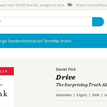
gen voor 23:00 besteld, morgen in huis
Gratis verzending
rige boeken
Interactief leren
Nu lezen
Daniel Pink
Drive
The Surprising Truth A
Gebonden
Engels
2009
1