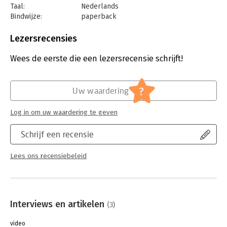
Taal:
Nederlands
Bindwijze:
paperback
Aantal pagina's:
192
Uitgever:
Boom
Lezersrecensies
Druk:
1
Verschijningsdatum:
6-5-2022
Wees de eerste die een lezersrecensie schrijft!
Hoofdrubriek:
Personeelsmanagement
Jongbloed:
Arbeidsomstandighedenrecht
?
Uw waardering
Log in om uw waardering te geven
Schrijf een recensie
Lees ons recensiebeleid
Interviews en artikelen
(3)
video