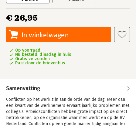
€ 26,95
In winkelwagen
Op voorraad
Nu besteld, dinsdag in huis
Gratis verzonden
Past door de brievenbus
Samenvatting
Conflicten op het werk zijn aan de orde van de dag. Meer dan
een kwart van de werknemers ervaart jaarlijks problemen met
collega's. Arbeidsconflicten hebben grote impact op de direct
betrokkenen, op de organisatie waar men werkt en op de BV
Nederland. Conflicten op een goede manier tijdig aangaan ter
voorkoming van escalatie en in geval van escalatie eerder goed
oplossen, is dus in veel opzichten lonend. Hoe doe je dit?