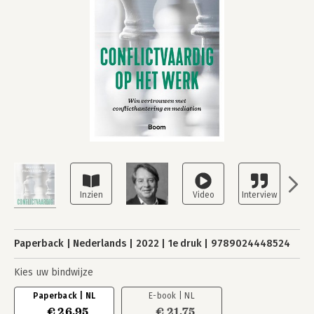
Paperback
Nederlands
2022
1e druk
9789024448524
Kies uw bindwijze
Paperback | NL
E-book | NL
€ 26,95
€ 21,75