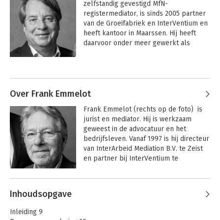
zelfstandig gevestigd MfN-
registermediator, is sinds 2005 partner 
van de Groeifabriek en InterVentium en 
heeft kantoor in Maarssen. Hij heeft 
daarvoor onder meer gewerkt als 
advocaat, bedrijfsjurist, cao-
onderhandelaar en in zijn laatste baan 
Andere boeken door Jan Plevier
in loondienst als mediator bij de 
arbodienst KLM Health Services. Jan 
heeft sinds 2002 als mediator vele 
Over Frank Emmelot
honderden arbeidsconflicten begeleid 
Frank Emmelot (rechts op de foto)  is 
in de private sector en bij de overheid, 
jurist en mediator. Hij is werkzaam 
onderwijs en zorg. Daarnaast begeleidt 
geweest in de advocatuur en het 
Jan als mediator conflicten in 
bedrijfsleven. Vanaf 1997 is hij directeur 
maatschappen en directies. Verder 
van InterArbeid Mediation B.V. te Zeist 
treedt Jan op als procesbegeleider bij 
en partner bij InterVentium te 
samenwerkingsvraagstukken door 
Maarssen. Frank heeft in de 
middel van het ontwikkelen van 
achterliggende 24 jaar als MfN-
conflictmanagement in organisaties en 
Andere boeken door Frank
registermediator bij enige honderden 
teamcoaching. Hij heeft voorts zitting in 
Inhoudsopgave
Emmelot
arbeidsconflicten bemiddeld in een 
Conflictvaardig op
diverse (bindend)-adviescommissies via 
het werk
grote diversiteit van organisaties 
cao’s/sociale plannen.

Inleiding 9
(overheid en bedrijfsleven). Hij treedt 