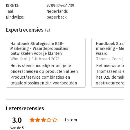
is tussen B2C- en B2B-marketing, maar op strategisch vlak is
ISBN13:
9789024451739
dat er wel degelijk. Handboek Strategische B2B-marketing
Taal:
Nederlands
biedt een praktische stap-voor-stapbenadering voor
Bindwijze:
paperback
professionals en studenten.
Aantal pagina's:
288
Uitgever:
Boom
Expertrecensies
(2)
Druk:
1
Verschijningsdatum:
29-11-2022
Handboek Strategische B2B-
Handboek Strateg
Marketing - Waardeproposities
marketing - Meer
Hoofdrubriek:
Marketing
ontwikkelen voor je klanten
waard
Wim Krol | 3 februari 2023
Thomas Cech | 12 
Het is steeds moeilijker om je te
Het nieuwste boek
onderscheiden op producten alleen.
Thomassen is een
Product/service combinaties en
het B2B domein. H
totaaloplossingen zijn voorbeelden
gestructureerde,
van waardeproposities die klanten
duidelijke wijze u
sterker binden en de druk op de
bedrijven marketi
prijs verminderen. Jean-Pierre
zetten. Dat moet 
Thomassen legt in ‘Handboek
strategische mani
Lezersrecensies
Strategische B2B-Marketing’ in
accountable word
heldere, praktische stappen uit hoe
profitcenter. Hoe j
3.0
1 stem
je op basis van analyse van het
in dit boek. Een 
van de 5
huidige klantenbestand interessante
iedere commercie