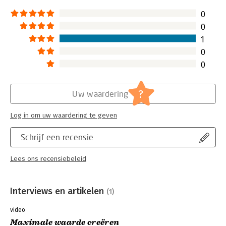
segmenten kunt onderscheiden en
directeur die wer
0
daarvoor dergelijke
of deze bedrijven
0
waardeproposities kunt ontwikkelen.
Lees verder
1
Lees verder
0
0
?
Uw waardering
Log in om uw waardering te geven
Schrijf een recensie
Lees ons recensiebeleid
Interviews en artikelen
(1)
video
Maximale waarde creëren