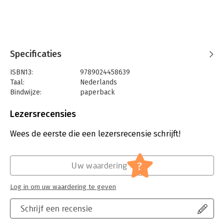
Specificaties
ISBN13:
9789024458639
Taal:
Nederlands
Bindwijze:
paperback
Aantal pagina's:
288
Uitgever:
Boom
Lezersrecensies
Druk:
1
Verschijningsdatum:
28-10-2024
Wees de eerste die een lezersrecensie schrijft!
Hoofdrubriek:
Geschiedenis
?
Uw waardering
Log in om uw waardering te geven
Schrijf een recensie