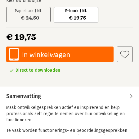
Kies uw bindwijze
Paperback | NL
E-book | NL
€ 24,50
€ 19,75
€ 19,75
In winkelwagen
Direct te downloaden
Samenvatting
Maak ontwikkelgesprekken actief en inspirerend en help
professionals zelf regie te nemen over hun ontwikkeling en
functioneren.
Te vaak worden functionerings- en beoordelingsgesprekken
als een 'moetje' ervaren, door zowel professionals als hun