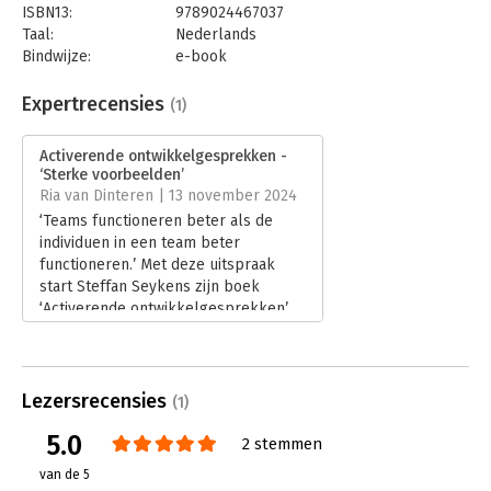
ISBN13:
9789024467037
Taal:
Nederlands
Bindwijze:
e-book
Beveiliging:
watermerk
Bestandsformaat:
epub
Expertrecensies
(1)
Aantal pagina's:
176
Uitgever:
Boom
Activerende ontwikkelgesprekken -
Druk:
1
‘Sterke voorbeelden’
Verschijningsdatum:
27-8-2024
Ria van Dinteren | 13 november 2024
‘Teams functioneren beter als de
Hoofdrubriek:
Personeelsmanagement
individuen in een team beter
functioneren.’ Met deze uitspraak
start Steffan Seykens zijn boek
‘Activerende ontwikkelgesprekken’.
Dit is een onderwerp waar veel
managers en medewerkers mee
stoeien. Want was is er nu nodig om
gesprekken met je medewerkers
Lezersrecensies
(1)
echt te gebruiken om tot ander
5.0
gedrag te komen?
2 stemmen
Lees verder
van de 5