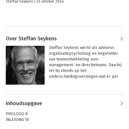
Steffan Seykens
22 oktober 2024
Over Steffan Seykens
Steffan Seykens werkt als adviseur, 
organisatiepsycholoog en begeleider 
van teamontwikkeling voor 
management- en directieteams. Daarbij 
let hij steeds op het 
onderscheidingsvermogen wat er per 
situatie aan praktische insteek of tools 
gevraagd wordt: van het begeleiden van 
Andere boeken door Steffan
gedragsverandering, een 
Seykens
professionelere organisatiecultuur tot 
Inhoudsopgave
het versterken van 
organisatieontwikkeling of een breder 
PROLOOG 8
bewustzijn wat er (vaak in de 
INLEIDING 10
onderstroom) speelt in organisaties of 
specifiek de directie- en 