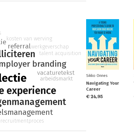
s
kosten van werving
tie
referral
werkgeverschap
lliciteren
talent acquisition
mployer branding
vacaturetekst
lectie
Sikko Onnes
arbeidsmarkt
Navigating Your
e experience
Career
€ 24,95
ngenmanagement
elsmanagement
recruitmentproces