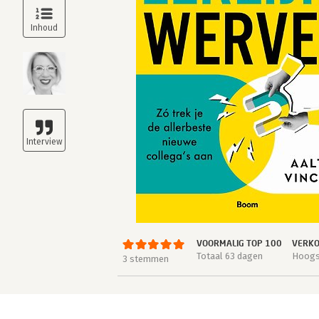
VOORMALIG TOP 100
VERKO
Totaal 63 dagen
Hoogst
3 stemmen