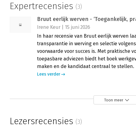
Expertrecensies
(3)
Bruut eerlijk werven - ‘Toegankelijk, pr
Irene Keur | 15 juni 2026
In haar recensie van Bruut eerlijk werven l
transparantie in werving en selectie volgen
voorwaarde voor succes is. Met praktische v
toepasbare adviezen biedt het boek werkge
maken en de kandidaat centraal te stellen.
Lees verder
Bruut eerlijk werven - ‘Inspiratie en 
Toon meer
Sandra van Blitterswijk | 11 juni 2026
In haar recensie van Bruut eerlijk werven la
Lezersrecensies
(3)
transparantie in werving en selectie geen l
de inzichten van Aaltje Vincent bespreekt zij