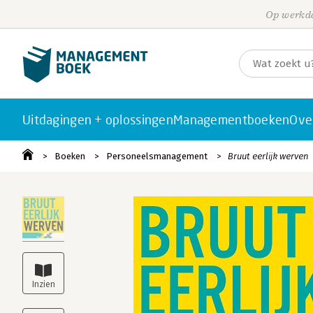
Op werkda
Uitdagingen + oplossingen
Managementboeken
Ove
Boeken
Personeelsmanagement
Bruut eerlijk werven