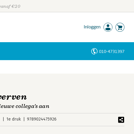
 vanaf €20
Inloggen
010-4731397
Personen
Trefwoorden
werven
nieuwe collega’s aan
6
1e druk
9789024475926