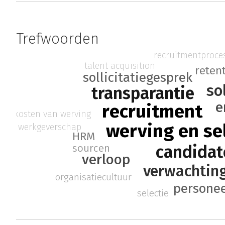
Trefwoorden
recruitmentproce
talent acquisition
reten
sollicitatiegesprek
so
transparantie
e
recruitment
kosten van werving
werving en se
werkgeverschap
HRM
candidat
sourcen
verloop
verwachti
organisatiecultuur
persone
selectie