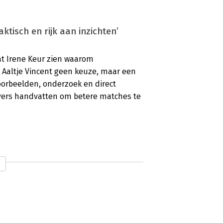
aktisch en rijk aan inzichten’
aat Irene Keur zien waarom
s Aaltje Vincent geen keuze, maar een
oorbeelden, onderzoek en direct
vers handvatten om betere matches te
praktische handvatten. Aanrader’
at Sandra van Blitterswijk zien waarom
uxe, maar noodzaak is. Aan de hand van
 hoe eerlijke communicatie leidt tot