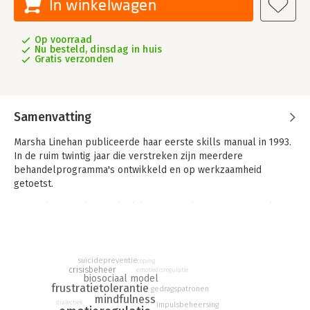
In winkelwagen
Op voorraad
Nu besteld, dinsdag in huis
Gratis verzonden
Samenvatting
Marsha Linehan publiceerde haar eerste skills manual in 1993.
In de ruim twintig jaar die verstreken zijn meerdere
behandelprogramma's ontwikkeld en op werkzaamheid
getoetst.
Borderlineproblematiek blijkt behandelbaar en behandelen is
niet meer iets wat voorbehouden is aan een groepje
therapeuten met reddersfantasieën. Marsha Linehan heeft met
haar dialectische gedragstherapie (DGT) in grote mate
suïcidepreventie
bijgedragen aan deze verandering. Zij heeft ingezien dat bij de
coping
crisisbeheer
emotiedisregulatie
behandeling van borderline (persoonlijkheids)problematiek
biosociaal model
frustratietolerantie
samenwerking met de cliënten onontbeerlijk is. Deze
gedragspatronen
mindfulness
trainingshandleiding is daar het onuitwisbaar bewijs van.
dialectiek
impulsbeheersing