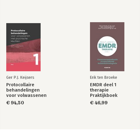
Ger P.J. Keijsers
Erik ten Broeke
Protocollaire
EMDR deel 1
behandelingen
therapie
voor volwassenen
Praktijkboek
met psychische
€ 94,50
€ 46,99
klachten 1