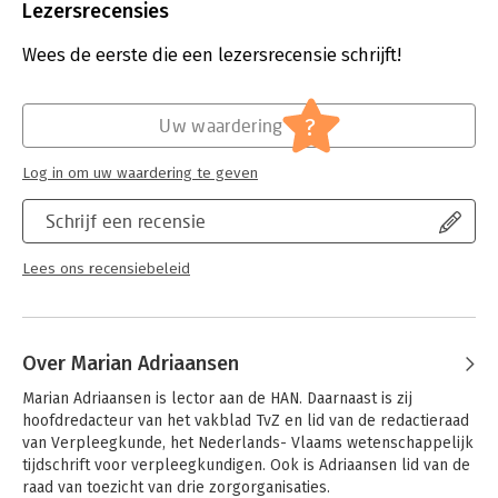
Uitgever:
Pearson Education NL
Lezersrecensies
Druk:
2
Verschijningsdatum:
3-4-2025
Wees de eerste die een lezersrecensie schrijft!
Hoofdrubriek:
Paramedisch
?
Uw waardering
Log in om uw waardering te geven
Schrijf een recensie
Lees ons recensiebeleid
Over Marian Adriaansen
Marian Adriaansen is lector aan de HAN. Daarnaast is zij 
hoofdredacteur van het vakblad TvZ en lid van de redactieraad 
van Verpleegkunde, het Nederlands- Vlaams wetenschappelijk 
tijdschrift voor verpleegkundigen. Ook is Adriaansen lid van de 
raad van toezicht van drie zorgorganisaties.