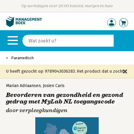
Op werkdagen voor 23:00 besteld, morgen in huis
Paramedisch
U heeft gezocht op 9789043036283. Het product dat u zocht
is niet meer in die editie leverbaar en is vervangen door de
Marian Adriaansen
,
Josien Caris
Bevorderen van gezondheid en gezond
onderstaande editie.
gedrag met MyLab NL toegangscode
door verpleegkundigen