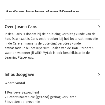
Andere boeken door Marian
Adriaansen
Over Josien Caris
Josien Caris is docent bij de opleiding verpleegkunde van de 
han. Daarnaast is Caris onderzoeker bij het lectoraat Innovatie 
in de Care en namens de opleiding verpleegkunde 
ambassadeur bij het iXperium Health van de HAN. Studeren 
waar en wanneer jij wilt? MyLab is ook beschikbaar in de 
LearningPlace-app.
Inhoudsopgave
Leiderschapsontwikkeling
van
Woord vooraf
verpleegkundigen
1 Positieve gezondheid
2 Determinanten die (gezond) gedrag verklaren
3 Inzetten op preventie
Bekijk alle boeken