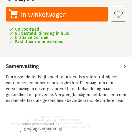
In winkelwagen
Op voorraad
Nu besteld, dinsdag in huis
Gratis verzonden
Past door de brievenbus
Samenvatting
Een gezonde leefstijl speelt een steeds grotere rol bij het
voorkomen en beheersen van ziekten. Dit vraagt om een
verschuiving in de zorg: van ziekte en behandeling naar
gezondheid en preventie. Verpleegkundigen hebben hierin een
essentiële taak als gezondheidsbevorderaars. Bevorderen van
gezondheid en gezond gedrag biedt de kennis en handvatten
om deze rol effectief te vervullen. Deze vernieuwde editie
culturele diversiteit
biedt een praktijkgerichte introductie in
gezonde leefomgeving
culturele diversiteit
gezondheidsvoorlichting
gezondheidsvoorlichting en ziektepreventie.
motiverende gespreksvoering
intervention mapping
gedragsverandering