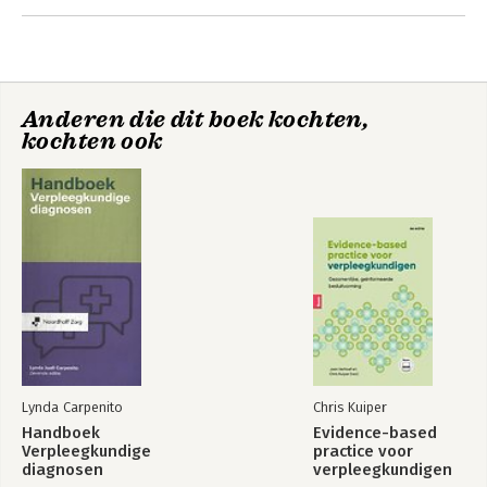
4 Motiverende gespreksvoering en gedragsverandering
5 Wijkgerichte benadering
6 Sociaaleconomische gezondheidsverschillen
7 Sociale steun ter bevordering van gezondheid
8 Arbeidsparticipatie en de gezondheid van cliënten en
Anderen die dit boek kochten,
verpleegkundigen
kochten ook
9 Gezondheidsbevordering tijdens de levensloop
10 Gezondheidsbeleving en culturele diversiteit
11 Het raamwerk Intervention Mapping
Begrippenlijst
Lynda Carpenito
Chris Kuiper
Handboek
Evidence-based
Verpleegkundige
practice voor
diagnosen
verpleegkundigen