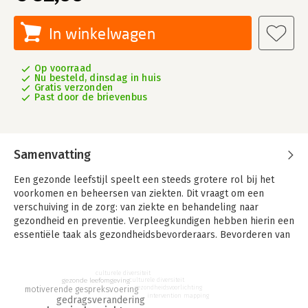
In winkelwagen
Op voorraad
Nu besteld, dinsdag in huis
Gratis verzonden
Past door de brievenbus
Samenvatting
Een gezonde leefstijl speelt een steeds grotere rol bij het
voorkomen en beheersen van ziekten. Dit vraagt om een
verschuiving in de zorg: van ziekte en behandeling naar
gezondheid en preventie. Verpleegkundigen hebben hierin een
essentiële taak als gezondheidsbevorderaars. Bevorderen van
gezondheid en gezond gedrag biedt de kennis en handvatten
om deze rol effectief te vervullen. Deze vernieuwde editie
culturele diversiteit
biedt een praktijkgerichte introductie in
gezonde leefomgeving
culturele diversiteit
gezondheidsvoorlichting
gezondheidsvoorlichting en ziektepreventie.
motiverende gespreksvoering
intervention mapping
gedragsverandering