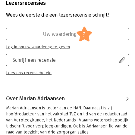
Uitgever:
Pearson Education NL
Lezersrecensies
Druk:
2
Verschijningsdatum:
3-4-2025
Wees de eerste die een lezersrecensie schrijft!
Hoofdrubriek:
Paramedisch
?
Uw waardering
Log in om uw waardering te geven
Schrijf een recensie
Lees ons recensiebeleid
Over Marian Adriaansen
Marian Adriaansen is lector aan de HAN. Daarnaast is zij 
hoofdredacteur van het vakblad TvZ en lid van de redactieraad 
van Verpleegkunde, het Nederlands- Vlaams wetenschappelijk 
tijdschrift voor verpleegkundigen. Ook is Adriaansen lid van de 
raad van toezicht van drie zorgorganisaties.