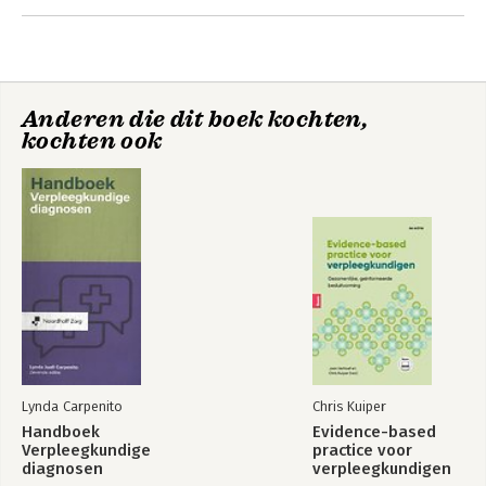
4 Motiverende gespreksvoering en gedragsverandering
5 Wijkgerichte benadering
6 Sociaaleconomische gezondheidsverschillen
7 Sociale steun ter bevordering van gezondheid
8 Arbeidsparticipatie en de gezondheid van cliënten en
Anderen die dit boek kochten,
verpleegkundigen
kochten ook
9 Gezondheidsbevordering tijdens de levensloop
10 Gezondheidsbeleving en culturele diversiteit
11 Het raamwerk Intervention Mapping
Begrippenlijst
Lynda Carpenito
Chris Kuiper
Handboek
Evidence-based
Verpleegkundige
practice voor
diagnosen
verpleegkundigen