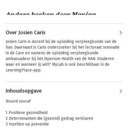
Andere boeken door Marian
Adriaansen
Over Josien Caris
Josien Caris is docent bij de opleiding verpleegkunde van de 
han. Daarnaast is Caris onderzoeker bij het lectoraat Innovatie 
in de Care en namens de opleiding verpleegkunde 
ambassadeur bij het iXperium Health van de HAN. Studeren 
waar en wanneer jij wilt? MyLab is ook beschikbaar in de 
LearningPlace-app.
Inhoudsopgave
Leiderschapsontwikkeling
van
Woord vooraf
verpleegkundigen
1 Positieve gezondheid
2 Determinanten die (gezond) gedrag verklaren
3 Inzetten op preventie
Bekijk alle boeken