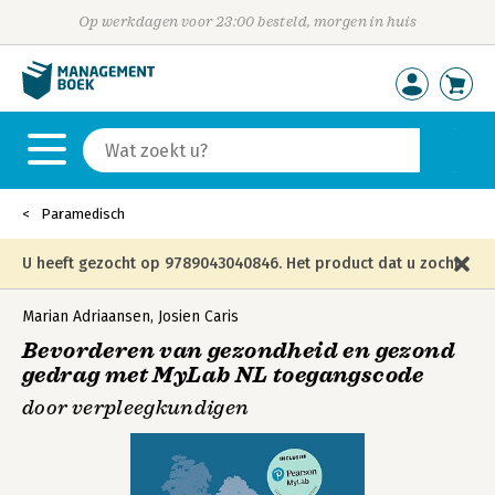
Op werkdagen voor 23:00 besteld, morgen in huis
Paramedisch
U heeft gezocht op 9789043040846. Het product dat u zocht
is niet meer in die editie leverbaar en is vervangen door de
Marian Adriaansen
,
Josien Caris
Bevorderen van gezondheid en gezond
onderstaande editie.
gedrag met MyLab NL toegangscode
door verpleegkundigen