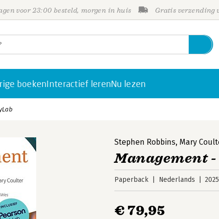
gen voor 23:00 besteld, morgen in huis
Gratis verzending
rige boeken
Interactief leren
Nu lezen
yLab
Stephen Robbins
,
Mary Coult
Management -
Paperback
Nederlands
202
€ 79,95