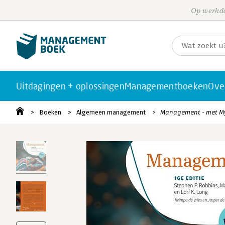
Op werkda
Uitdagingen + oplossingen
Managementboeken
Ove
Boeken
Algemeen management
Management - met M