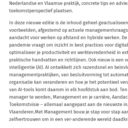
Nederlandse en Vlaamse praktijk, concrete tips en advi
toekomstperspectief plaatsen.
In deze nieuwe editie is de inhoud geheel geactualisee
voorbeelden, afgestemd op actuele managementvraagstu
aandacht voor werken op afstand en hybride werken. De v
pandemie vraagt om inzicht in best practices voor digi
optimaliseer je productiviteit en werktevredenheid in ex
praktische handvatten en richtlijnen. Ook nieuw is een 
intelligentie (AI). AI ontwikkelt zich razendsnel en beïn
managementpraktijken, van besluitvorming tot automatis
organisatie kan veranderen en hoe je het potentieel ver
van AI-tools komt daarom in elk hoofdstuk aan bod. Ten 
manager te worden, Management en je carrière, Aandacht
Toekomstvisie – allemaal aangepast aan de nieuwste in
Vlaanderen.Met Management bouw je stap voor stap aan
zelfvertrouwen om in een ver-anderende wereld daadkra