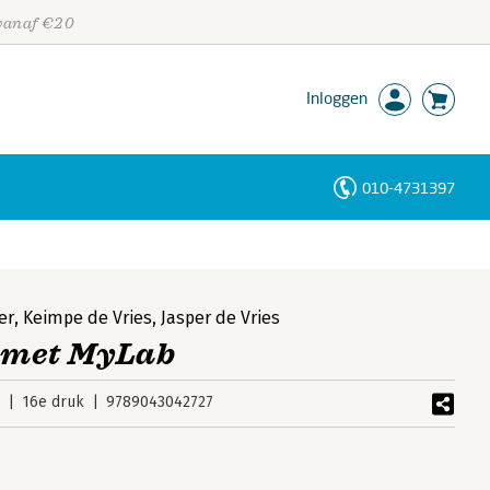
 vanaf €20
Inloggen
010-4731397
Personen
Trefwoorden
er
,
Keimpe de Vries
,
Jasper de Vries
 met MyLab
5
16e druk
9789043042727