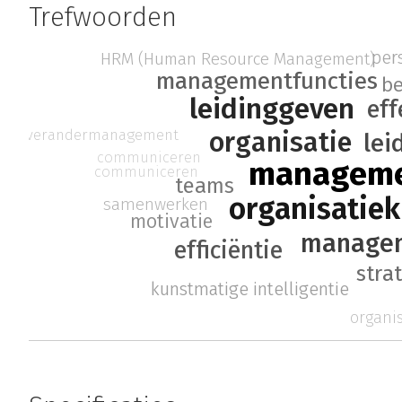
Trefwoorden
per
HRM (Human Resource Management)
managementfuncties
be
leidinggeven
eff
organisatie
verandermanagement
lei
communiceren
managem
communiceren
teams
organisatie
samenwerken
motivatie
managem
efficiëntie
stra
kunstmatige intelligentie
organi