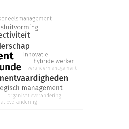
soneelsmanagement
sluitvorming
ectiviteit
derschap
ent
innovatie
hybride werken
kunde
verandermanagement
entvaardigheden
tegisch management
organisatieverandering
satieverandering