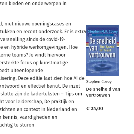
ezen bieden en onderwerpen in
rd, met nieuwe openingscases en
kken en recent onderzoek. Er is extra
ersnelling sinds de covid-19-
tale en hybride werkomgevingen. Hoe
terne teams? Je vindt hiervoor
versterkte focus op kunstmatige
vloedt uiteenlopende
ering. Deze editie laat zien hoe AI de
Stephen Covey
antwoord en effectief benut. De inzet
De snelheid van
slotte zijn de kaderteksten – Tips om
vertrouwen
 voor leiderschap, De praktijk en
€ 25,00
zichten en context in Nederland en
 kennis, vaardigheden en
chtig te sturen.