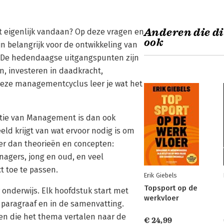
Anderen die di
eigenlijk vandaan? Op deze vragen en
ook
 belangrijk voor de ontwikkeling van
g. De hedendaagse uitgangspunten zijn
en, investeren in daadkracht,
eze managementcyclus leer je wat het
itie van Management is dan ook
eld krijgt van wat ervoor nodig is om
er dan theorieën en concepten:
gers, jong en oud, en veel
t toe te passen.
Erik Giebels
Topsport op de
onderwijs. Elk hoofdstuk start met
werkvloer
 paragraaf en in de samenvatting.
en die het thema vertalen naar de
€ 24,99