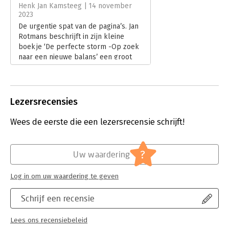
Hoofdrubriek:
Mens en maatschappij
Henk Jan Kamsteeg | 14 november
2023
De urgentie spat van de pagina’s. Jan
Rotmans beschrijft in zijn kleine
boekje ‘De perfecte storm -Op zoek
naar een nieuwe balans’ een groot
probleem. Of beter: vele grote
problemen. En wat wij hieraan
kunnen doen.
Lees verder
Lezersrecensies
Wees de eerste die een lezersrecensie schrijft!
?
Uw waardering
Log in om uw waardering te geven
Schrijf een recensie
Lees ons recensiebeleid