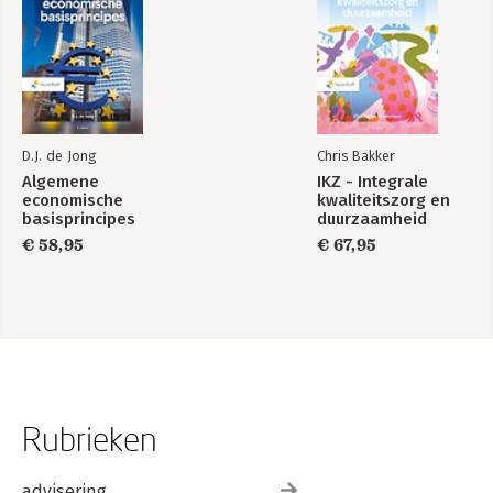
D.J. de Jong
Chris Bakker
Algemene
IKZ - Integrale
economische
kwaliteitszorg en
basisprincipes
duurzaamheid
€ 58,95
€ 67,95
Rubrieken
advisering