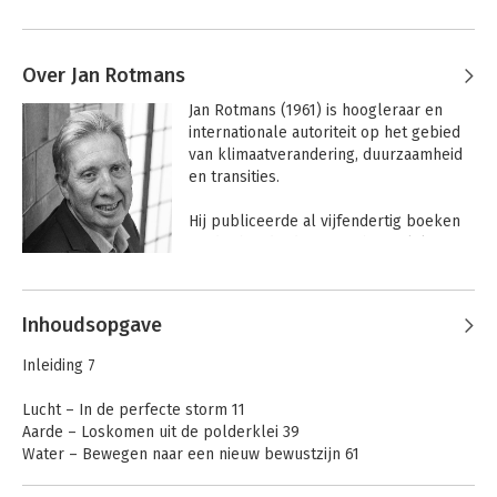
Over Jan Rotmans
Jan Rotmans (1961) is hoogleraar en 
internationale autoriteit op het gebied 
van klimaatverandering, duurzaamheid 
en transities.

Hij publiceerde al vijfendertig boeken 
en driehonderd wetenschappelijke 
artikelen over klimaatverandering, 
Andere boeken door Jan Rotmans
duurzaamheid en transities. Hij 
ontwikkelde het eerste integrale 
Inhoudsopgave
klimaatmodel ter wereld en stond aan 
de wieg van het wetenschappelijk 
Inleiding 7
vakgebied transitiekunde. Hij adviseert 
bedrijven en overheden in binnen- en 
Lucht – In de perfecte storm 11
buitenland over hoe ze kunnen 
Aarde – Loskomen uit de polderklei 39
transformeren naar duurzame 
Water – Bewegen naar een nieuw bewustzijn 61
organisaties. Hij was oprichter van het 
Vuur – Ken en benut je veranderkracht 83
transitie-instituut DRIFT en startte tal 