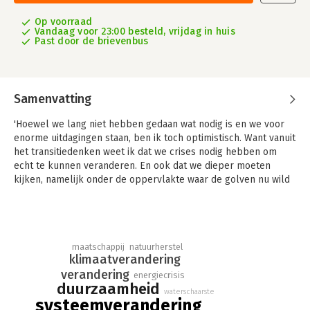
Op voorraad
Vandaag voor 23:00 besteld, vrijdag in huis
Past door de brievenbus
Samenvatting
'Hoewel we lang niet hebben gedaan wat nodig is en we voor
enorme uitdagingen staan, ben ik toch optimistisch. Want vanuit
het transitiedenken weet ik dat we crises nodig hebben om
echt te kunnen veranderen. En ook dat we dieper moeten
kijken, namelijk onder de oppervlakte waar de golven nu wild
en hoog zijn.
Dan zie je hoeveel moois er al gebeurt in de onderstroom, en
hoe snel die aan kracht wint. Bovendien zie ik een nieuw
integraal bewustzijn ontstaan. Daarin draait het naast het
natuurherstel
maatschappij
klimaatverandering
rationele om gevoel, spiritualiteit en wijsheid. Ik heb er dan
ook oprecht vertrouwen in dat we de perfecte storm kunnen
verandering
energiecrisis
duurzaamheid
doorstaan en achter ons kunnen laten. Al is het nu wel alle
waterschaarste
hens aan dek, dus blijf niet aan de kant staan kijken.' – Jan
systeemverandering