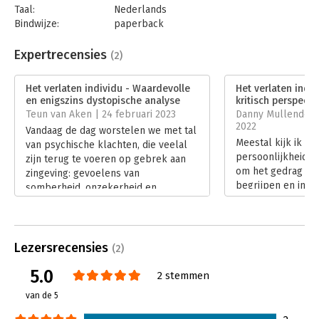
Taal:
Nederlands
Bindwijze:
paperback
Aantal pagina's:
280
Uitgever:
Prometheus
Expertrecensies
(2)
Druk:
1
Verschijningsdatum:
27-10-2022
Het verlaten individu - Waardevolle
Het verlaten indiv
en enigszins dystopische analyse
kritisch perspecti
Hoofdrubriek:
Psychologie
Teun van Aken | 24 februari 2023
Danny Mullenders
2022
Vandaag de dag worstelen we met tal
Meestal kijk ik do
van psychische klachten, die veelal
persoonlijkheidsp
zijn terug te voeren op gebrek aan
om het gedrag va
zingeving: gevoelens van
begrijpen en inter
somberheid, onzekerheid en
ons gedrag zeker
vertwijfeling. We lijden aan
wordt door situati
eenzaamheid. Een belangrijke
zoals het gezin w
oorzaak is volgens de auteur dat we
de mensen die we
ons hebben vrijgemaakt van de
Lezersrecensies
(2)
ontmoeten en life
beklemming van allerlei
geboorte en dood.
5.0
groepsstructuren en daarmee
2 stemmen
we leven heeft ze
hoopten zelf ‘God’ te kunnen worden.
van de 5
Lees verder
En nu voelen we ons verlaten en in
verwarring.