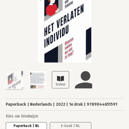
Paperback
Nederlands
2022
1e druk
9789044651591
Kies uw bindwijze
Paperback | NL
E-book | NL