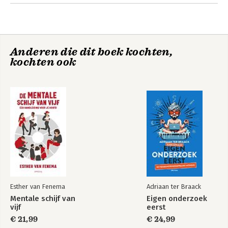
Andere boeken door Esther van
Fenema
Anderen die dit boek kochten,
kochten ook
Groter dan ik
Mentale schijf van
vijf
Esther van Fenema
Adriaan ter Braack
Mentale schijf van
Eigen onderzoek
vijf
eerst
€ 21,99
€ 24,99