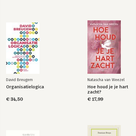
De leegte voorbij
Het verlaten
individu
Bekijk alle boeken
David Breugem
Natascha van Weezel
Organisatielogica
Hoe houd je je hart
zacht?
€ 34,50
€ 17,99