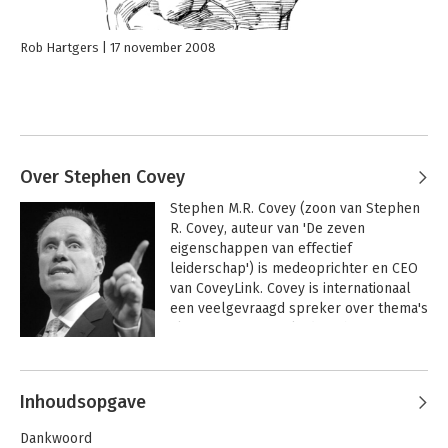
Rob Hartgers
17 november 2008
Over Stephen Covey
Stephen M.R. Covey (zoon van Stephen 
R. Covey, auteur van 'De zeven 
eigenschappen van effectief 
leiderschap') is medeoprichter en CEO 
van CoveyLink. Covey is internationaal 
een veelgevraagd spreker over thema's 
als vertrouwen en leiderschap. Hij 
behaalde een MBA aan Harvard en 
Andere boeken door Stephen Covey
onder zijn leiding groeide het Covey 
Leadership Center uit tot wereldleider 
Inhoudsopgave
op het gebied van 
leiderschapstrainingen.
Dankwoord