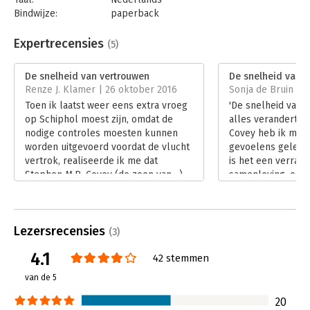
Bindwijze:
paperback
Aantal pagina's:
352
Uitgever:
Business Contact
Expertrecensies
(5)
Druk:
1
Verschijningsdatum:
13-1-2016
De snelheid van vertrouwen
De snelheid van 
Renze J. Klamer | 26 oktober 2016
Sonja de Bruin | 2
Hoofdrubriek:
Algemeen management
Toen ik laatst weer eens extra vroeg
'De snelheid van 
op Schiphol moest zijn, omdat de
alles verandert' 
nodige controles moesten kunnen
Covey heb ik me
worden uitgevoerd voordat de vlucht
gevoelens gelezen
vertrok, realiseerde ik me dat
is het een verras
Stephen M.R. Covey (de zoon van…)
samenleving, onze
behoorlijk gelijk heeft in zijn boek.
relaties tussen m
Lees verder
vertrouwen belicht
vernieuwende inval
Lezersrecensies
zeker toegevoegd
(3)
Lees verder
4.1
42 stemmen
van de 5
20