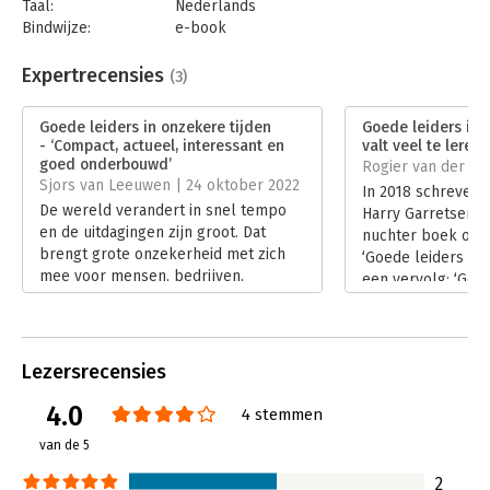
en naar zichzelf durven te kijken
- Ben Tiggelaar
Taal:
Nederlands
Bindwijze:
e-book
Beveiliging:
watermerk
Bestandsformaat:
epub
Expertrecensies
(3)
Aantal pagina's:
192
Uitgever:
Business Contact
Goede leiders in onzekere tijden
Goede leiders in o
Druk:
1
- ‘Compact, actueel, interessant en
valt veel te leren 
Verschijningsdatum:
2-11-2022
goed onderbouwd’
Rogier van der Wa
Sjors van Leeuwen | 24 oktober 2022
In 2018 schreven 
Hoofdrubriek:
Leiderschap
De wereld verandert in snel tempo
Harry Garretsen 
en de uitdagingen zijn groot. Dat
nuchter boek over
brengt grote onzekerheid met zich
‘Goede leiders zwe
mee voor mensen, bedrijven,
een vervolg: ‘Goed
instellingen én politiek. Wat opvalt is
onzekere tijden’. 
dat veel problemen veroorzaakt
op basis van kran
lijken te worden door slecht
eigen studies in C
functionerende leiders. Meer dan ooit
voorganger heeft 
Lezersrecensies
is er behoefte aan goede leiders die
aangenaam nuchter
perspectief kunnen bieden. Hoe dat
4.0
je aan het denken
4 stemmen
soort leiderschap er uitziet lees je in
Lees verder
van de 5
‘Goede leiders in onzekere tijden’.
Lees verder
2