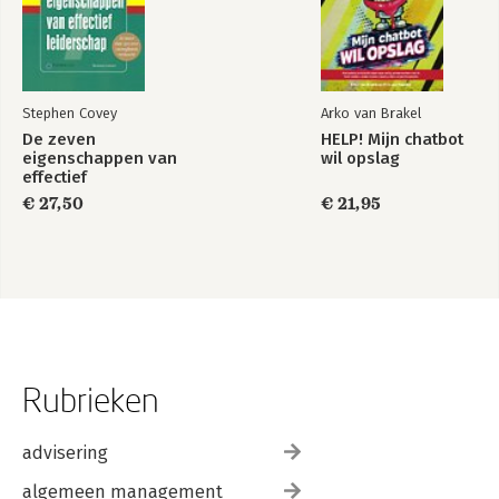
Stephen Covey
Arko van Brakel
De zeven
HELP! Mijn chatbot
eigenschappen van
wil opslag
effectief
leiderschap
€ 27,50
€ 21,95
Rubrieken
advisering
algemeen management