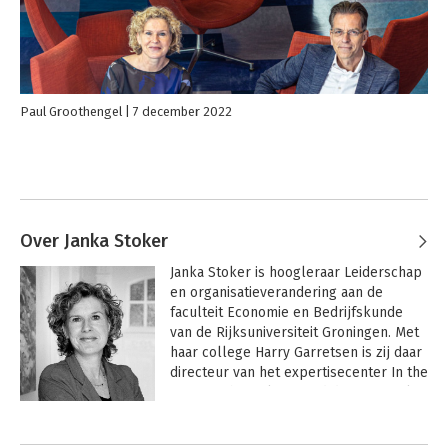
Paul Groothengel
7 december 2022
Over Janka Stoker
Janka Stoker is hoogleraar Leiderschap 
en organisatieverandering aan de 
faculteit Economie en Bedrijfskunde 
van de Rijksuniversiteit Groningen. Met 
haar college Harry Garretsen is zij daar 
directeur van het expertisecenter In the 
LEAD. Ze heeft lange tijd de functie als 
hoogleraar gecombineerd met een 
Andere boeken door Janka Stoker
baan als senior managing consultant bij 