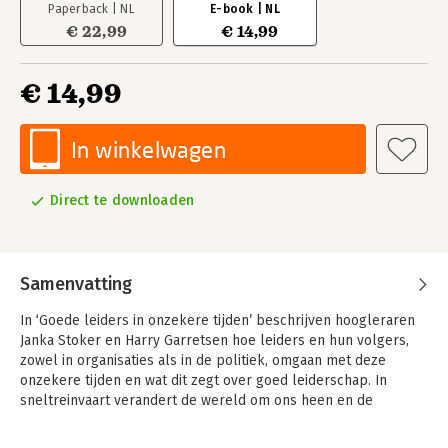
Paperback | NL
E-book | NL
€ 22,99
€ 14,99
€ 14,99
In winkelwagen
Direct te downloaden
Samenvatting
In ‘Goede leiders in onzekere tijden’ beschrijven hoogleraren
Janka Stoker en Harry Garretsen hoe leiders en hun volgers,
zowel in organisaties als in de politiek, omgaan met deze
onzekere tijden en wat dit zegt over goed leiderschap. In
sneltreinvaart verandert de wereld om ons heen en de
onzekerheid over hoe het verder moet is groot: we
zaten/zitten in een pandemie, er woedt een oorlog in Europa