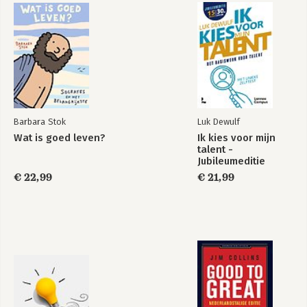
managementbladen, radio en tv). Arend 
Ardon schreef eerder de 
bestsellers 
Doorbreek de 
Doorbreek de
Wat speelt hier?
cirkel!
 en 
Ontketen vernieuwing!
.
cirkel!
Barbara Stok
Luk Dewulf
Wat is goed leven?
Ik kies voor mijn
talent -
Jubileumeditie
€ 22,99
€ 21,99
Traag versnellen
Break the Cycle!