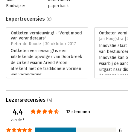
Bindwijze:
paperback
Aantal pagina's:
176
Uitgever:
Business Contact
Expertrecensies
(6)
Druk:
11
Verschijningsdatum:
20-2-2026
Ontketen vernieuwing! - 'Vergt moed
Ontketen vernieu
van veranderaars'
Jan Hoogstra | 5 j
Hoofdrubriek:
Organisatiekunde
,
Verandermanagement
Peter de Roode | 30 oktober 2017
Innovatie staat h
Serie:
Business Bibliotheek
Ontketen vernieuwing! is een
van bestuurders v
uitstekende opvolger van Doorbreek
Innovatie kan ook 
de cirkel! waarin Arend Ardon
waarbij de aanda
afrekent met de traditionele vormen
uitgaat naar disrup
van verandering.
de aanpak voor i
Lees verder
innovatie anders 
innovatie? Arend A
zijn boek ‘Ontket
Lezersrecensies
blokkades wegne
(4)
creëren’ een inno
4.4
12 stemmen
innovatie. Niet me
wegnemen van we
van de 5
stimuleren van de
beweging, enthou
6