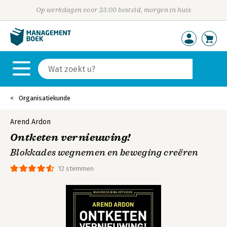
Op werkdagen voor 23:00 besteld, morgen in huis
Organisatiekunde
Arend Ardon
Ontketen vernieuwing!
Blokkades wegnemen en beweging creëren
12 stemmen