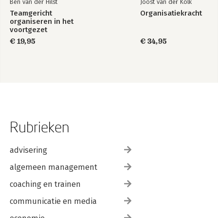
Ben van der Hilst
Joost van der Kolk
Teamgericht
Organisatiekracht
organiseren in het
voortgezet
onderwijs
€ 19,95
€ 34,95
Rubrieken
advisering
algemeen management
coaching en trainen
communicatie en media