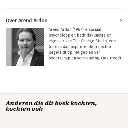
Over Arend Ardon
Arend Ardon (1967) is sociaal 
psycholoog en bedrijfskundige en 
eigenaar van The Change Studio, een 
bureau dat inspirerende trajecten 
begeleidt op het gebied van 
leiderschap en vernieuwing. Ook treedt 
hij op als spreker en is hij als 
kerndocent aan diverse business 
Andere boeken door Arend Ardon
schools verbonden.

Hij doceert aan diverse business 
schools, onder meer als kerndocent 
aan de School of Business and 
Anderen die dit boek kochten,
Economics van de Maastricht University. 
kochten ook
Zijn onderzoek, waarop hij in 2009 
promoveerde aan de VU in Amsterdam, 
kreeg veel aandacht in de media 
(landelijke dagbladen, 