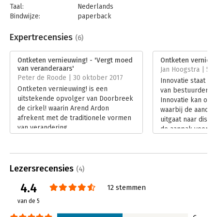
Taal:
Nederlands
Bindwijze:
paperback
Aantal pagina's:
176
Uitgever:
Business Contact
Expertrecensies
(6)
Druk:
11
Verschijningsdatum:
20-2-2026
Ontketen vernieuwing! - 'Vergt moed
Ontketen vernieu
van veranderaars'
Jan Hoogstra | 5 j
Hoofdrubriek:
Organisatiekunde
,
Verandermanagement
Peter de Roode | 30 oktober 2017
Innovatie staat h
Serie:
Business Bibliotheek
Ontketen vernieuwing! is een
van bestuurders v
uitstekende opvolger van Doorbreek
Innovatie kan ook 
de cirkel! waarin Arend Ardon
waarbij de aanda
afrekent met de traditionele vormen
uitgaat naar disrup
van verandering.
de aanpak voor i
Lees verder
innovatie anders 
innovatie? Arend A
zijn boek ‘Ontket
Lezersrecensies
blokkades wegne
(4)
creëren’ een inno
4.4
12 stemmen
innovatie. Niet me
wegnemen van we
van de 5
stimuleren van de
beweging, enthou