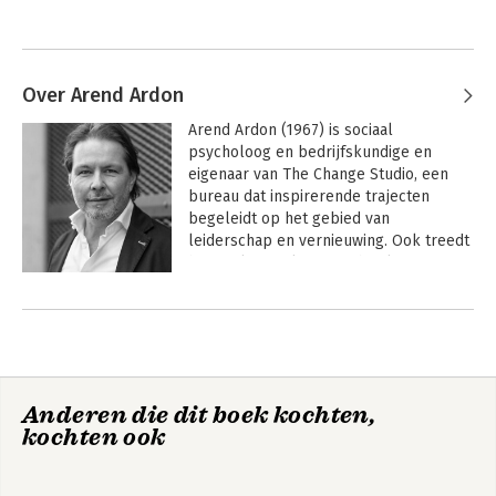
Over Arend Ardon
Arend Ardon (1967) is sociaal 
psycholoog en bedrijfskundige en 
eigenaar van The Change Studio, een 
bureau dat inspirerende trajecten 
begeleidt op het gebied van 
leiderschap en vernieuwing. Ook treedt 
hij op als spreker en is hij als 
kerndocent aan diverse business 
Andere boeken door Arend Ardon
schools verbonden.

Hij doceert aan diverse business 
schools, onder meer als kerndocent 
aan de School of Business and 
Anderen die dit boek kochten,
Economics van de Maastricht University. 
kochten ook
Zijn onderzoek, waarop hij in 2009 
promoveerde aan de VU in Amsterdam, 
kreeg veel aandacht in de media 