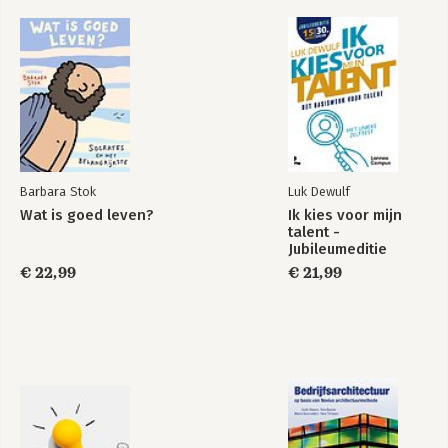
(landelijke dagbladen, 
managementbladen, radio en tv). Arend 
Ardon schreef eerder de 
bestsellers 
Doorbreek de 
Doorbreek de
Wat speelt hier?
cirkel!
 en 
Ontketen vernieuwing!
.
cirkel!
Barbara Stok
Luk Dewulf
Wat is goed leven?
Ik kies voor mijn
talent -
Jubileumeditie
€ 22,99
€ 21,99
Traag versnellen
Break the Cycle!