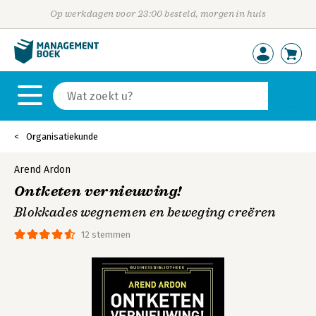
Op werkdagen voor 23:00 besteld, morgen in huis
Organisatiekunde
Arend Ardon
Ontketen vernieuwing!
Blokkades wegnemen en beweging creëren
12 stemmen