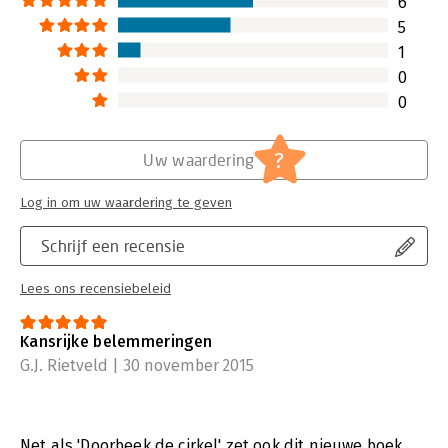
6
organisatie zelf…
5
Lees verder
1
0
0
?
Uw waardering
Log in om uw waardering te geven
Schrijf een recensie
Lees ons recensiebeleid
Kansrijke belemmeringen
G.J. Rietveld | 30 november 2015
Net als 'Doorbeek de cirkel' zet ook dit nieuwe boek