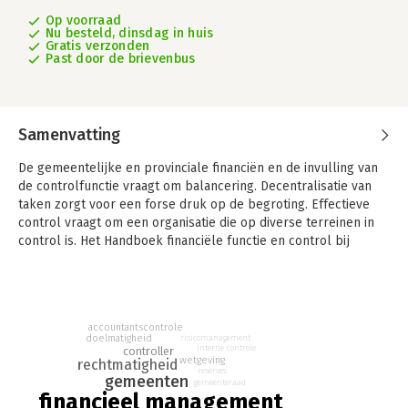
Op voorraad
Nu besteld, dinsdag in huis
Gratis verzonden
Past door de brievenbus
Samenvatting
De gemeentelijke en provinciale financiën en de invulling van
de controlfunctie vraagt om balancering. Decentralisatie van
taken zorgt voor een forse druk op de begroting. Effectieve
control vraagt om een organisatie die op diverse terreinen in
control is. Het Handboek financiële functie en control bij
gemeenten en provincies verschaft inzicht in de financiën van
gemeenten en provincies en diverse aspecten die
samenhangen met control.
Het handboek is geschikt voor (toekomstige) financieel
accountantscontrole
doelmatigheid
risicomanagement
deskundige ambtenaren en control. Het boek bevat wettelijke
interne controle
controller
wetgeving
regelingen en praktische vertalingen. Die praktijk blijkt in veel
rechtmatigheid
reserves
gemeenten
gevallen weerbarstiger te zijn dan de theorie. Dat komt vooral
gemeenteraad
financieel management
door de veelheid aan regelgeving op rijks- en lokaal niveau.