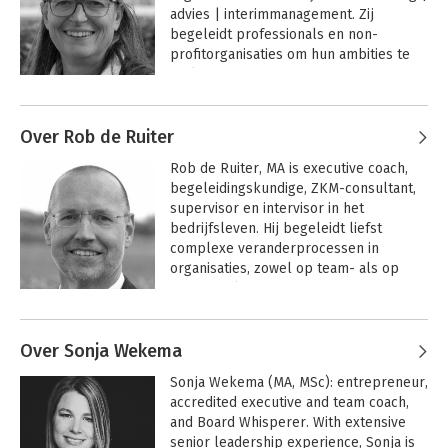
aanstellingsassessments en 
advies | interimmanagement. Zij 
functiebenchmarks. Zij is ook expert op 
Sari is voorzitter van de Vaksectie 
Bekijk alle boeken
begeleidt professionals en non-
het gebied van ethisch leiderschap. 
Executive Coaching en redacteur van 
profitorganisaties om hun ambities te 
Annejet is geaccrediteerd NOBCO-EMCC 
het boek 7 perspectieven op 
realiseren. Ze is met name gericht op 
coach, lid van de Vaksectie Executive 
leiderschap.
het samenspel tussen manager en het 
Coaching en NOBCO-redactielid.

Andere boeken door Marianne
team.

Eussen
Over Rob de Ruiter
Auteur van 7 perspectieven op 
www.jetting.nl | 
leiderschap | inzichten uit executive 
www.perceptiedenken.nl | 
Rob de Ruiter, MA is executive coach, 
coaching.
7 Perspectives on
www.vertrouwenskracht.com
begeleidingskundige, ZKM-consultant, 
Leadership
supervisor en intervisor in het 
bedrijfsleven. Hij begeleidt liefst 
complexe veranderprocessen in 
organisaties, zowel op team- als op 
Bekijk alle boeken
individueel niveau. 

Andere boeken door Rob de Ruiter
Zijn focus ligt op verbinden, verdiepen 
Over Sonja Wekema
en verrijken. Als specialisaties heeft hij 
het bespreekbaar en werkbaar maken 
Sonja Wekema (MA, MSc): entrepreneur, 
van macht en machtsdynamieken in 
7 Perspectives on
accredited executive and team coach, 
Leadership
organisaties, op individueel niveau is hij 
and Board Whisperer. With extensive 
gespecialiseerd in het begeleiden van 
senior leadership experience, Sonja is 