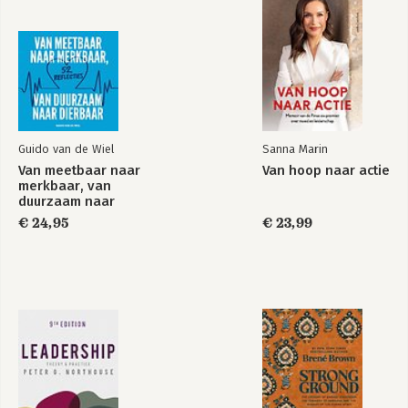
Welke executive coach past bij jou?
Auteurs
Index
Dankwoord
Guido van de Wiel
Sanna Marin
Van meetbaar naar
Van hoop naar actie
merkbaar, van
Leading in a Wicked
The Leadership
duurzaam naar
World
Journey
dierbaar
€ 24,95
€ 23,99
Bekijk alle boeken