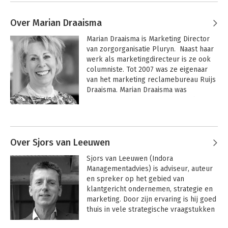
Over Marian Draaisma
Marian Draaisma is Marketing Director 
van zorgorganisatie Pluryn.  Naast haar 
werk als marketingdirecteur is ze ook 
columniste. Tot 2007 was ze eigenaar 
van het marketing reclamebureau Ruijs 
Draaisma. Marian Draaisma was 
initiatiefnemer en voorzitter van het 
Europees netwerk van reclamebureaus 
Eurada.
Over Sjors van Leeuwen
Sjors van Leeuwen (Indora 
Managementadvies) is adviseur, auteur 
en spreker op het gebied van 
klantgericht ondernemen, strategie en 
marketing. Door zijn ervaring is hij goed 
thuis in vele strategische vraagstukken 
en het toenemend belang van de ‘de 