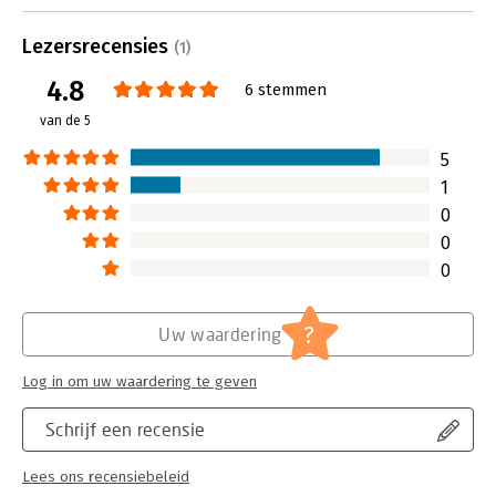
marketing in de zorg.
Lees verder
Lezersrecensies
(1)
4.8
6 stemmen
van de 5
5
1
0
0
0
?
Uw waardering
Log in om uw waardering te geven
Schrijf een recensie
Lees ons recensiebeleid