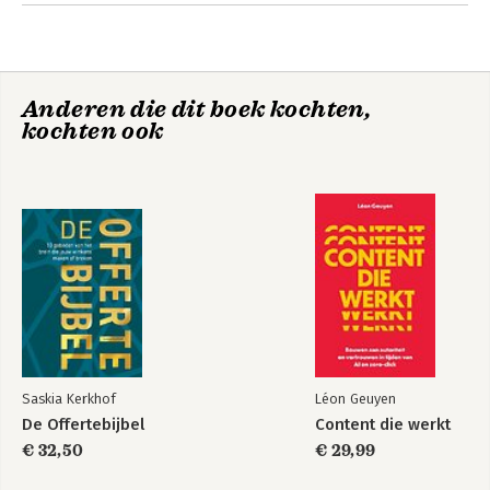
klant’ als onderscheidende factor. Sjors 
Andere boeken door Sjors van
schreef o.a. Wendbare strategie op één 
Leeuwen
A4, Zorgmarketing in de praktijk en 
CRM in de praktijk.
Anderen die dit boek kochten,
kochten ook
CRM in de praktijk
CRM in de praktijk
Saskia Kerkhof
Léon Geuyen
De Offertebijbel
Content die werkt
Bekijk alle boeken
€ 32,50
€ 29,99