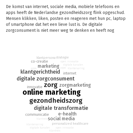
De komst van internet, sociale media, mobiele telefoons en
apps heeft de Nederlandse gezondheidszorg flink opgeschud.
Mensen klikken, liken, posten en reageren met hun pc, laptop
of smartphone dat het een lieve lust is. De digitale
zorgconsument is niet meer weg te denken en heeft nog
steviger de touwtjes in handen. De dialoog en samenwerking
tussen mensen en organisaties is de afgelopen jaren volledig
veranderd.
strategie
klantpersona
Daarnaast kunnen we met nieuwe technologieën de zorg beter,
co-creatie
open innovatie
goedkoper en klantgerichter maken. We praten over de
marketing
digitale kanalen
apps
apps
klantervaring
kansen van digitale zorg, e-health en personalized healthcare
klantgerichtheid
internet
om aan te geven dat de gezondheidszorg voor grote
digitale zorgconsument
veranderingen staat. Cocreatie en open innovatie zijn de
zorg
zorgmarketing
innovatie
toverwoorden van vandaag.
online marketing
In dit tweede boek van Power to the people over online
gezondheidszorg
marketing in de zorg staat de digitale zorgconsument centraal
digitale transformatie
en hoe Pluryn daarop inspeelt. Daarmee delen we graag onze
e-health
communicatie
kennis en ervaring over de digitalisering van de zorg en het
social media
klantreis
online marketingproces bij Pluryn. Power to the people staat
personalized healthcare
klantervaring
boordevol praktische inzichten, praktijkvoorbeelden,
open innovatie
digitale kanalen
klantreis