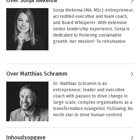
Over Sonja Wekema
Sonja Wekema (MA, MSc): entrepreneur, 
accredited executive and team coach, 
and Board Whisperer. With extensive 
senior leadership experience, Sonja is 
dedicated to fostering sustainable 
growth. Her mission? To rehumanise 
leadership by empowering individuals 
and organisations to navigate 
Andere boeken door Sonja Wekema
challenges with clarity and resilience. 
Through emphasising individual 
accountability, she sparks proactive 
Over Matthias Schramm
action for impactful change.
Dr. Matthias Schramm is an 
entrepreneur, leader and executive 
coach with passion to drive change in 
large scale, complex organisations as a 
transformation evangelist. Following his 
north star to drive human-centred 
organisations and sustainable 
leadership, empowering people and 
Andere boeken door Matthias
business to thrive within the planetary 
Inhoudsopgave
boundaries.