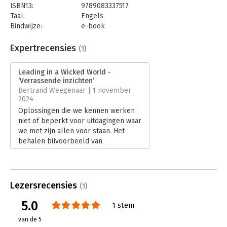
ISBN13:
9789083337517
Taal:
Engels
Bindwijze:
e-book
Beveiliging:
watermerk
Bestandsformaat:
epub
Expertrecensies
(1)
Aantal pagina's:
160
Uitgever:
The Other Perspective
Leading in a Wicked World -
Druk:
1
‘Verrassende inzichten’
Verschijningsdatum:
4-7-2025
Bertrand Weegenaar | 1 november
2024
Hoofdrubriek:
Leiderschap
Oplossingen die we kennen werken
niet of beperkt voor uitdagingen waar
we met zijn allen voor staan. Het
behalen bijvoorbeeld van
klimaatdoelstellingen vraagt andere
samenwerkingen, organisaties en ook
leiderschap.
Lees verder
Lezersrecensies
(1)
5.0
1 stem
van de 5