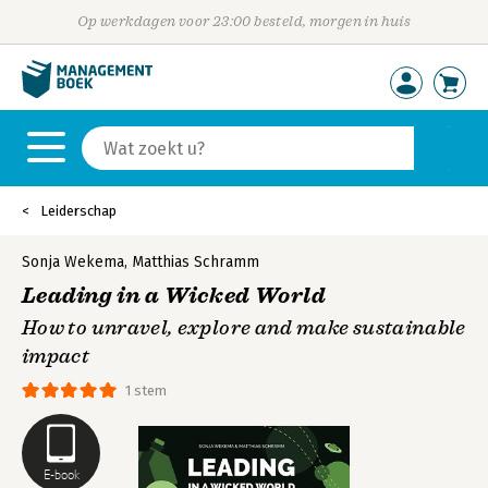
Op werkdagen voor 23:00 besteld, morgen in huis
Leiderschap
Sonja Wekema
,
Matthias Schramm
Leading in a Wicked World
How to unravel, explore and make sustainable
impact
1 stem
E-book