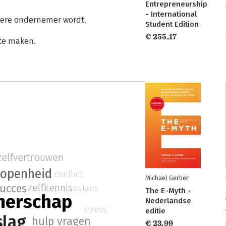
Entrepreneurship
- International
etere ondernemer wordt.
Student Edition
€ 255,17
 te maken.
zelfvertrouwen
openheid
conflict
Michael Gerber
zelfkennis
succes
balans
The E-Myth -
merschap
Nederlandse
stress
editie
slag
hulp vragen
€ 23,99