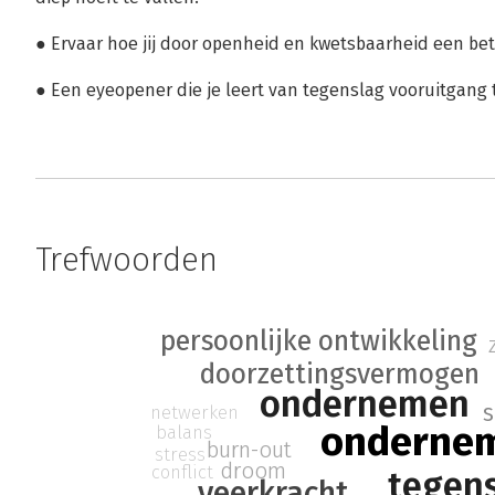
● Ervaar hoe jij door openheid en kwetsbaarheid een b
● Een eyeopener die je leert van tegenslag vooruitgang
Trefwoorden
persoonlijke ontwikkeling
doorzettingsvermogen
ondernemen
netwerken
onderne
balans
burn-out
stress
droom
conflict
tegen
veerkracht