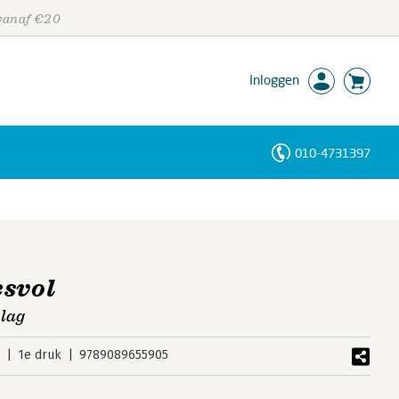
 vanaf €20
Inloggen
010-4731397
Personen
Trefwoorden
esvol
lag
2
1e druk
9789089655905