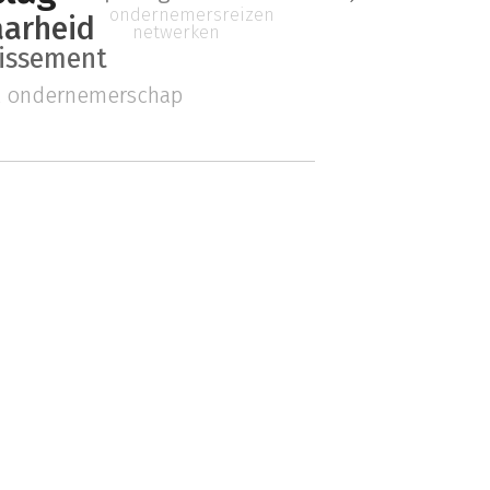
ondernemersreizen
arheid
netwerken
lissement
k ondernemerschap