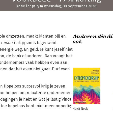
Actie loopt t/m woensdag, 30 september 2026
Anderen die di
oie omzetten, maakt klanten blij en
ook
, ervaar ook jij soms tegenwind.
energie weg. En geld. Je kunt jezelf niet
on, de bank of anderen. Dan vraagt het
at ondernemers vaak hebben even aan
nnen dat het even niet gaat. Durf even
 In Hopeloos succesvol krijg je zeven
gaan helpen om relaxter te ondernemen.
tdagingen je hebt en wat je lastig vindt,
en toe hopeloos bent, niet meer onnodig
Heidi Neck