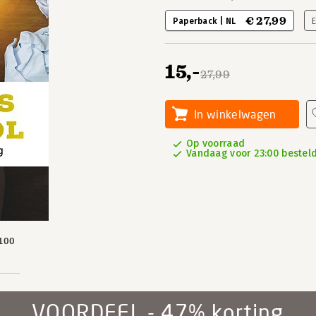
€ 27,99
Paperback | NL
15,-
27,99
In winkelwagen
Op voorraad
Vandaag voor 23:00 besteld,
100
VOORDEEL - 47% korting