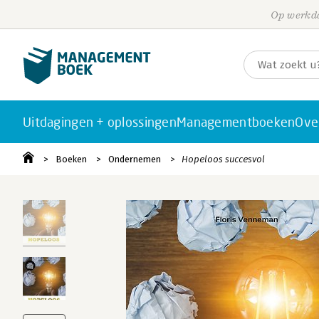
Op werkda
Uitdagingen + oplossingen
Managementboeken
Ove
Boeken
Ondernemen
Hopeloos succesvol