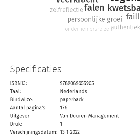
falen
kwetsba
zelfreflectie
fail
persoonlijke groei
authentie
ondernemersreizen
Specificaties
ISBN13:
9789089655905
Taal:
Nederlands
Bindwijze:
paperback
Aantal pagina's:
176
Uitgever:
Van Duuren Management
Druk:
1
Verschijningsdatum:
13-1-2022