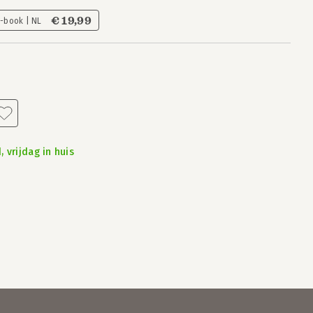
€ 19,99
E-book | NL
 vrijdag in huis