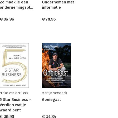
Zo maak je een
Ondernemen met
ondernemingsplan
informatie
€ 35,95
€ 73,95
Ninke van der Leck
Martijn Verspeek
5 Star Business -
Goeiegast
Verdien wat je
waard bent
€ 29,95
€ 24,34