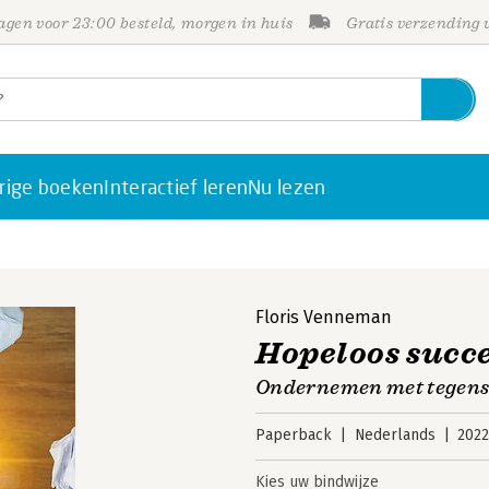
gen voor 23:00 besteld, morgen in huis
Gratis verzending
rige boeken
Interactief leren
Nu lezen
Floris Venneman
Hopeloos succ
Ondernemen met tegens
Paperback
Nederlands
202
Kies uw bindwijze