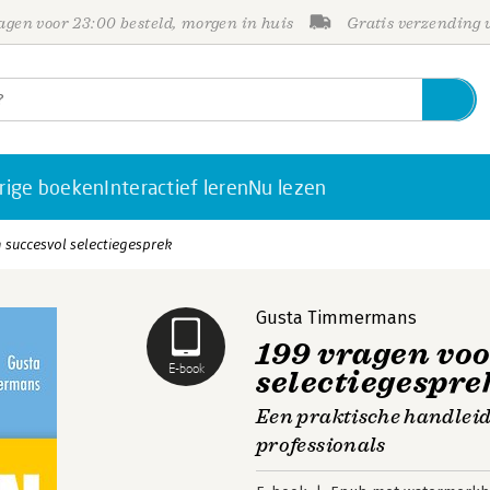
gen voor 23:00 besteld, morgen in huis
Gratis verzending
rige boeken
Interactief leren
Nu lezen
 succesvol selectiegesprek
Gusta Timmermans
199 vragen voo
E-book
selectiegespre
Een praktische handlei
professionals