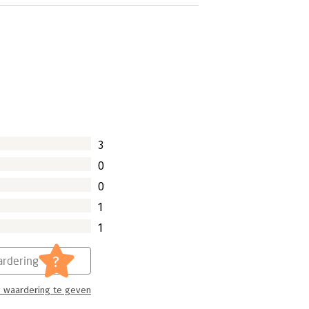
3
0
0
1
1
?
rdering
 waardering te geven