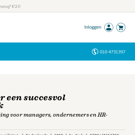
 vanaf €20
Inloggen
010-4731397
Personen
Trefwoorden
r een succesvol
k
ding voor managers, ondernemers en HR-