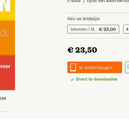
E-book
Epub met watermerkbe
Kies uw bindwijze
€ 25,00
Gebonden | NL
E
€ 23,50
In winkelwagen
Direct te downloaden
100