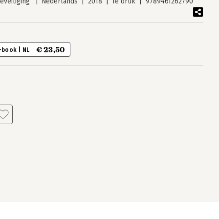
veiliging
Nederlands
2018
1e druk
9789461262790
€ 23,50
-book | NL