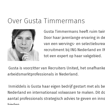
Over Gusta Timmermans
Gusta Timmermans heeft ruim twinti
Door haar jarenlange ervaring in d
van een wervings- en selectieburea
recruitment bij ING Nederland en IN
tot een expert op haar vakgebied.

 Gusta is voorzitter van Recruiters United, het onafhankelijke netwerk voor recruitment- en 
arbeidsmarktprofessionals in Nederland.

 Inmiddels is Gusta haar eigen bedrijf gestart met als belangrijkste doel het recruitmentvak in 
Nederland en internationaal volwassen te maken. Dit do
aantal professionals strategisch advies te geven en inn
bieden.