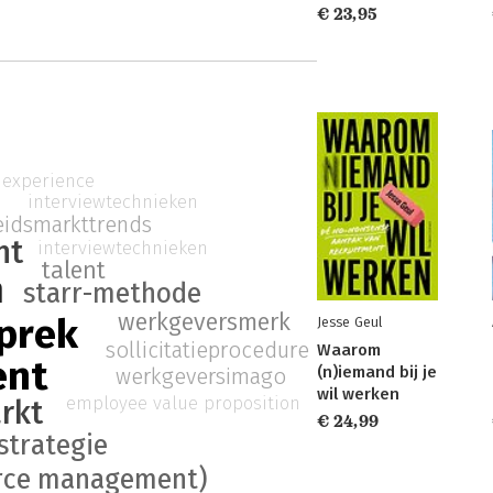
€ 23,95
 experience
interviewtechnieken
eidsmarkttrends
nt
interviewtechnieken
talent
n
starr-methode
werkgeversmerk
sprek
Jesse Geul
sollicitatieprocedure
Waarom
ent
(n)iemand bij je
werkgeversimago
wil werken
employee value proposition
rkt
€ 24,99
strategie
rce management)