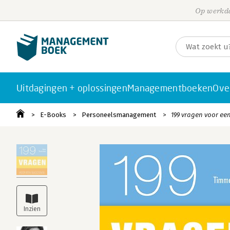
Op werkda
Uitdagingen + oplossingen
Managementboeken
Ove
E-Books
Personeelsmanagement
199 vragen voor een