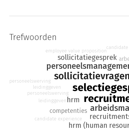
Trefwoorden
candidate
employee value proposition
sollicitatiegesprek
arb
personeelsmanageme
sollicitatievrage
personeelswerving
selectiege
leidinggeven
personeelswerving
recruitm
hrm
leidinggeven
arbeidsma
competenties
recruitment
candidate experience
hrm (human resou