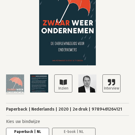
Paperback
Nederlands
2020
2e druk
9789461264121
Kies uw bindwijze
Paperback | NL
E-book | NL