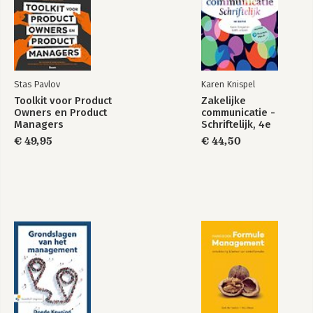
LITERATUURLIJST
OVER DE TIPGEVENDE EXPERTS
Stas Pavlov
Karen Knispel
Toolkit voor Product
Zakelijke
Owners en Product
communicatie -
Managers
Schriftelijk, 4e
editie met MyLab NL
€ 49,95
€ 44,50
toegangscode