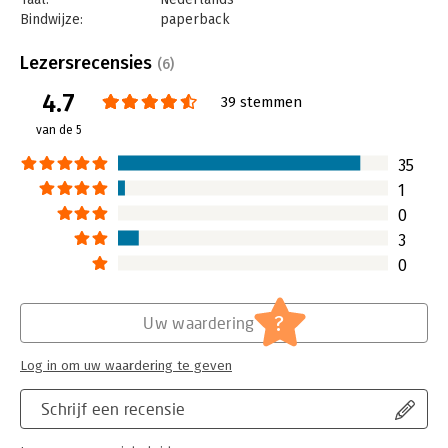
Bindwijze:
paperback
Aantal pagina's:
206
Uitgever:
Uitgeverij Haystack
Lezersrecensies
(6)
Druk:
2
4.7
Verschijningsdatum:
22-10-2020
39 stemmen
van de 5
Hoofdrubriek:
Ondernemen
35
1
0
3
0
?
Uw waardering
Log in om uw waardering te geven
Schrijf een recensie