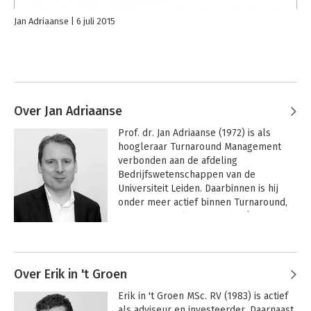
Jan Adriaanse
6 juli 2015
Over Jan Adriaanse
Prof. dr. Jan Adriaanse (1972) is als 
hoogleraar Turnaround Management 
verbonden aan de afdeling 
Bedrijfswetenschappen van de 
Universiteit Leiden. Daarbinnen is hij 
onder meer actief binnen Turnaround, 
Rescue & Insolvency Leiden (TRI-
Leiden), een interdisciplinair 
Andere boeken door Jan Adriaanse
onderzoeksteam dat zich bezighoudt 
met vraagstukken op het gebied van 
ondernemingen in zwaar weer. 
Over Erik in 't Groen
Daarnaast is hij oprichter en directeur 
Erik in 't Groen MSc. RV (1983) is actief 
van trainingsinstituut en adviesbureau 
als adviseur en investeerder. Daarnaast 