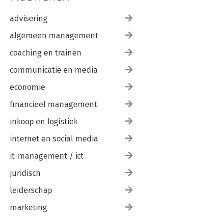
Bronnen
Over de auteurs
advisering
Dankwoord
algemeen management
coaching en trainen
communicatie en media
economie
financieel management
inkoop en logistiek
internet en social media
it-management / ict
juridisch
leiderschap
marketing