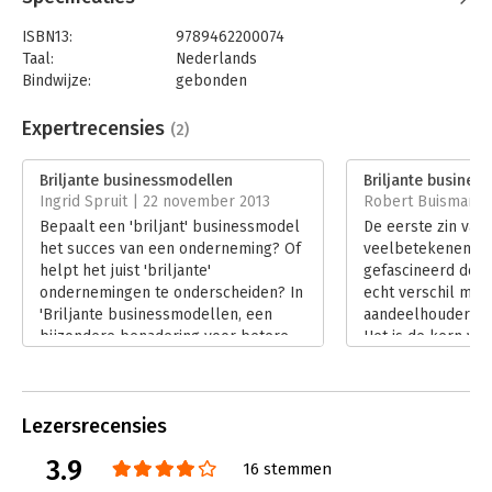
- Zara & Zappos klantcontact de macht geven.
- Aravind & NH zorg aan veel meer klanten bieden voor lagere
ISBN13:
9789462200074
prijzen.
Taal:
Nederlands
Bindwijze:
gebonden
Aantal pagina's:
328
Uitgever:
Boom
Expertrecensies
(2)
Druk:
1
Verschijningsdatum:
8-1-2019
Briljante businessmodellen
Briljante busines
Ingrid Spruit | 22 november 2013
Robert Buisman |
Hoofdrubriek:
Strategisch management
Bepaalt een 'briljant' businessmodel
De eerste zin van 
Serie:
Briljante businessmodellen
het succes van een onderneming? Of
veelbetekenend: 'W
helpt het juist 'briljante'
gefascineerd door 
ondernemingen te onderscheiden? In
echt verschil mak
'Briljante businessmodellen, een
aandeelhouders e
bijzondere benadering voor betere
Het is de kern van
business' nemen Jeroen Kemperman,
businessmodellen
Jeroen Geelhoed en Jennifer Op 't
benadering voor b
Hoog de lezer mee in hun fascinatie
van Kemperman, G
Lezersrecensies
voor bedrijven die het anders doen
Hoog. De auteurs
en daarmee echt het verschil maken.
bijdragen van twa
3.9
16 stemmen
Hiervoor maken zij gebruik van
auteurs, een wer
zestien zorgvuldig gekozen,
zowel een concep