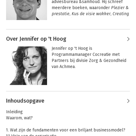
adviesbureau &samhoud. Hij schreef 
meerdere boeken, waaronder 
Plezier & 
prestatie
, 
Kus de visie wakker
, 
Creating 
lasting value
 en 
Briljante 
businessmodellen
.
Andere boeken door Jeroen
Geelhoed
Over Jennifer op 't Hoog
Wellbeing in
Wellbeing in
business
business
Jennifer op 't Hoog is 
Programmamanager Cocreatie met 
Partners bij divisie Zorg & Gezondheid 
van Achmea.
Andere boeken door Jennifer op 't
Hoog
Inhoudsopgave
Inleiding
Kus de visie wakker
Briljante
Waarom, wat?
businessmodellen
in zorg en
1. Wat zijn de fundamenten voor een briljant businessmodel?
gezondheid
Wellbeing in
Briljante