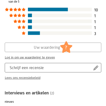
van de 5
herkenbare cases en een goed
als praktische ve
onderbouwd en makkelijk
succesvolle bedri
10
hanteerbaar businessmodel. Een
Lees verder
1
inspirerend boek voor (startende)
1
ondernemers en managers op zoek
1
naar eigenheid.
Lees verder
3
?
Uw waardering
Log in om uw waardering te geven
Schrijf een recensie
Lees ons recensiebeleid
Interviews en artikelen
(2)
nieuws