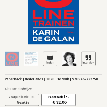
Paperback
Nederlands
2020
1e druk
9789462722750
Kies uw bindwijze
Voorpublicatie | NL
Paperback | NL
Gratis
€ 32,00