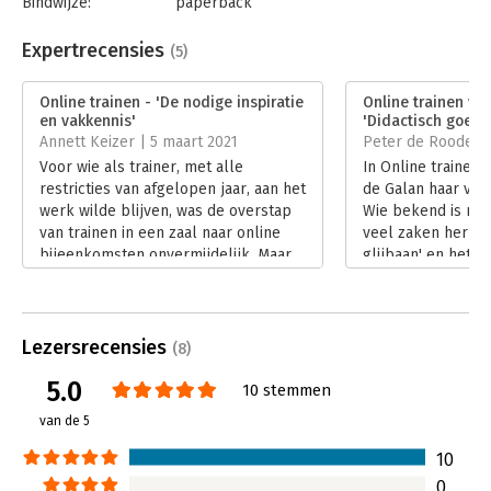
Bindwijze:
paperback
praktijkvoorbeelden en gebaseerd op wetenschappelijke
Aantal pagina's:
272
inzichten." - Cindy Bakker - de Leeuw van Weenen
Uitgever:
Uitgeverij Thema
Expertrecensies
(5)
Druk:
1
"Vooral bij het geven van vaardigheidstrainingen helpt de
Verschijningsdatum:
14-12-2020
gestructureerde werkwijze van Karin je om grip en plezier bij
Online trainen - 'De nodige inspiratie
Online trainen va
het online trainen te ervaren. Zeker lezen en aan de slag
en vakkennis'
'Didactisch goed
Hoofdrubriek:
Coaching en trainen
ermee!"- Ellen Steffens
Annett Keizer | 5 maart 2021
Peter de Roode | 
Voor wie als trainer, met alle
In Online trainen 
restricties van afgelopen jaar, aan het
de Galan haar visi
werk wilde blijven, was de overstap
Wie bekend is met
van trainen in een zaal naar online
veel zaken herken
bijeenkomsten onvermijdelijk. Maar
glijbaan' en het er
live trainen is anders dan van achter
Lees verder
een pc met een groep aan de slag te
gaan.
Lees verder
Lezersrecensies
(8)
5.0
10 stemmen
van de 5
10
0