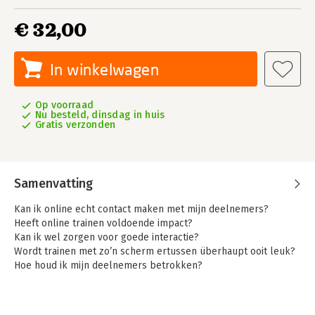
€ 32,00
In winkelwagen
Op voorraad
Nu besteld, dinsdag in huis
Gratis verzonden
Samenvatting
Kan ik online echt contact maken met mijn deelnemers?
Heeft online trainen voldoende impact?
Kan ik wel zorgen voor goede interactie?
Wordt trainen met zo’n scherm ertussen überhaupt ooit leuk?
Hoe houd ik mijn deelnemers betrokken?
Online trainen of lesgeven is een extra uitdaging. Maar het kan
net zo leerzaam, inspirerend, interactief en leuk zijn als een