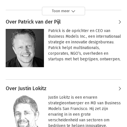
Toon meer
Over Patrick van der Pijl
Patrick is de oprichter en CEO van 
Business Models Inc., een internationaal 
strategie en innovatie designbureau. 
Patrick helpt multinationals, 
corporates, NGO’s, overheden en 
startups met het begrijpen, ontwerpen, 
“prototypen” en schalen van nieuwe 
business modellen voor exponentiële 
Andere boeken door Patrick van
groei en impact. 

der Pijl
Patrick is auteur van de boeken 
Over Justin Lokitz
Business Model Shifts, 6 nieuwe 
Justin Lokitz is een ervaren 
manieren voor waardecreatie en 
strategieontwerper en MD van Business 
Ontwerp Betere Business: nieuwe tools, 
Models San Francisco. Hij zet zijn 
vaardigheden en mindset voor innovatie 
ervaring in in een grote 
en strategie. Hij is ook de producer van 
verscheidenheid van sectoren om 
de wereldwijde bestseller Business 
bedrijven te helpen innovatieve, 