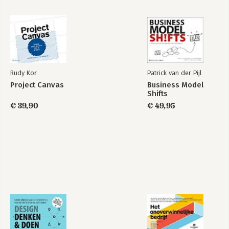
Create the WOW!
Design a Better
Business
Rudy Kor
Patrick van der Pijl
Project Canvas
Business Model
Design a Better
Shifts
Bekijk alle boeken
Business
€ 39,90
€ 49,95
Bekijk alle boeken