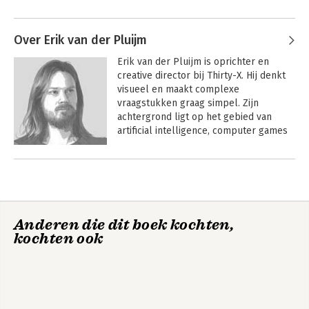
De missie van ‘Moments of Impact’ is 
Andere boeken door Maarten van
om tijdrovende vergaderingen en 
Lieshout
Over Erik van der Pluijm
bijeenkomsten uit te bannen en te 
Bekijk alle boeken
vervangen door inspirerende en 
Erik van der Pluijm is oprichter en 
Design a Better
Moments of Impact
productieve strategische conversatie. 
creative director bij Thirty-X. Hij denkt 
Business
Het doel van dit boek is om managers 
visueel en maakt complexe 
en leiders het enige echt nuttige 
vraagstukken graag simpel. Zijn 
hulpmiddel te geven om de toekomst 
achtergrond ligt op het gebied van 
Design a Better
van hun organisatie beter vorm te 
Business
artificial intelligence, computer games 
geven met betere strategische 
Bekijk alle boeken
en in de startup scene.
conversaties.
Andere boeken door Erik van der
Pluijm
Bekijk alle boeken
Business Model
Business Model
Anderen die dit boek kochten,
Shifts
Shifts
kochten ook