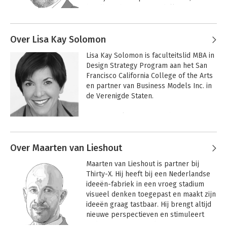
Model Generation waarvan meer dan 4 
houdbare business-modellen en 
miljoen boeken zijn verkocht. Zijn 
toekomst-strategieën te ontwerpen.
bedrijf Business Models Inc. is de trotse 
Andere boeken door Justin Lokitz
winnaar van de Australian Good Design 
Over Lisa Kay Solomon
Pioneer Award en Amerikaanse Design 
Business model
Business Model
Management Institute Award.
Lisa Kay Solomon is faculteitslid MBA in 
generatie
Shifts
Design Strategy Program aan het San 
(Nederlandstalig)
Francisco California College of the Arts 
en partner van Business Models Inc. in 
de Verenigde Staten.

Lisa Kay Solomon is oprichter van 
Innovation Studio en faculteitslid van 
Andere boeken door Lisa Kay
het gerenommeerde MBA in Design 
Solomon
Over Maarten van Lieshout
Strategy Program aan het San Francisco 
California College of the Arts. Zij is 
Business Model
Business Model
Maarten van Lieshout is partner bij 
Shifts
Shifts
partner van het Nederlandse 
Thirty-X. Hij heeft bij een Nederlandse 
consultancy bureau Business Models 
ideeën-fabriek in een vroeg stadium 
Inc. in de VS. Ze doceert aan 
visueel denken toegepast en maakt zijn 
vooraanstaande business schools zoals 
ideeën graag tastbaar. Hij brengt altijd 
Stanford en University of California, 
Design Denken &
Create the WOW!
nieuwe perspectieven en stimuleert 
Berkeley. 

Doen
anderen om mee te doen.