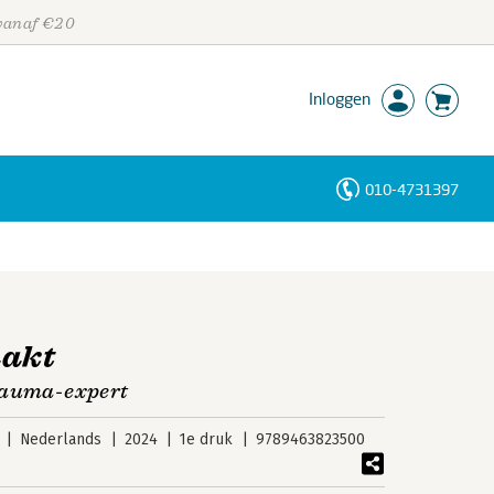
 vanaf €20
Inloggen
010-4731397
Personen
Trefwoorden
aakt
trauma-expert
Nederlands
2024
1e druk
9789463823500