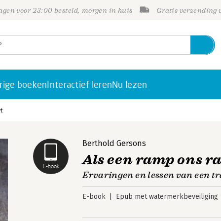
gen voor 23:00 besteld, morgen in huis
Gratis verzending
rige boeken
Interactief leren
Nu lezen
t
Berthold Gersons
Als een ramp ons r
E-book
Ervaringen en lessen van een 
E-book
Epub met watermerkbeveiliging