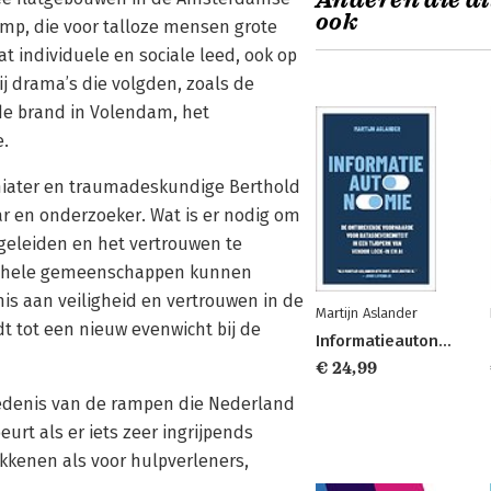
Anderen die di
ook
mp, die voor talloze mensen grote
t individuele en sociale leed, ook op
ij drama’s die volgden, zoals de
 de brand in Volendam, het
.
chiater en traumadeskundige Berthold
r en onderzoeker. Wat is er nodig om
egeleiden en het vertrouwen te
ook hele gemeenschappen kunnen
s aan veiligheid en vertrouwen in de
Martijn Aslander
dt tot een nieuw evenwicht bij de
Informatieautonomie
€ 24,99
iedenis van de rampen die Nederland
urt als er iets zeer ingrijpends
okkenen als voor hulpverleners,