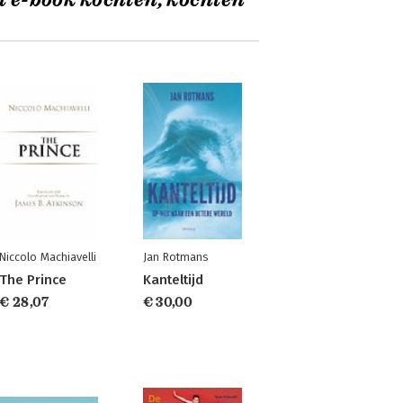
t e-book kochten, kochten
Niccolo Machiavelli
Jan Rotmans
The Prince
Kanteltijd
€ 28,07
€ 30,00