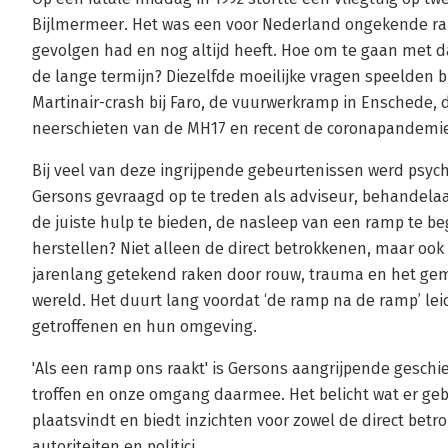
Bijlmermeer. Het was een voor Nederland ongekende ra
gevolgen had en nog altijd heeft. Hoe om te gaan met da
de lange termijn? Diezelfde moeilijke vragen speelden b
Martinair-crash bij Faro, de vuurwerkramp in Enschede,
neerschieten van de MH17 en recent de coronapandemie
Bij veel van deze ingrijpende gebeurtenissen werd psy
Gersons gevraagd op te treden als adviseur, behandelaa
de juiste hulp te bieden, de nasleep van een ramp te b
herstellen? Niet alleen de direct betrokkenen, maar 
jarenlang getekend raken door rouw, trauma en het gemi
wereld. Het duurt lang voordat ‘de ramp na de ramp’ lei
getroffenen en hun omgeving.
'Als een ramp ons raakt' is Gersons aangrijpende gesch
troffen en onze omgang daarmee. Het belicht wat er gebe
plaatsvindt en biedt inzichten voor zowel de direct betr
autoriteiten en politici.