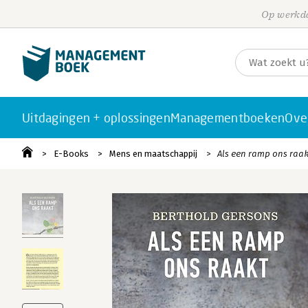
Op werkda
Uitdagingen + oplossingen
Managementboeken
Ove
E-Books
Mens en maatschappij
Als een ramp ons raak