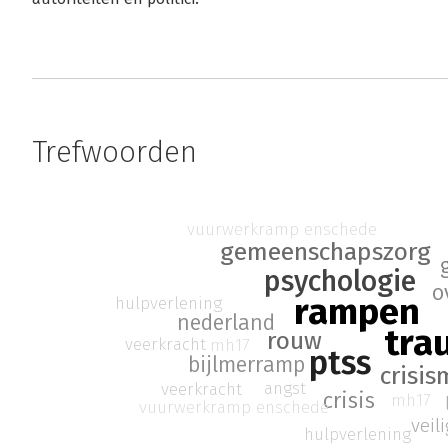
Trefwoorden
vuurwerkramp enschede
gemeenschapszorg
psychologie
o
rampen
hulpverlening
nederland
tra
rouw
veerkracht
mh17
ptss
bijlmerramp
crisi
angst
veerkracht
crisis
mh17
vuurwerkramp enschede
veil
hulpverlening