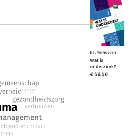
Nel Verhoeven
Wat is
onderzoek?
€ 56,50
gemeenschap
angst
verheid
gezondheidszorg
uma
vertrouwen
smanagement
lotgenotencontact
igheid