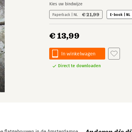
Kies uw bindwijze
€ 21,99
Paperback | NL
E-book | NL
€ 13,99
In winkelwagen
Direct te downloaden
twee flatgebouwen in de Amsterdamse