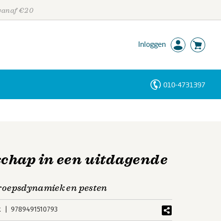
 vanaf €20
Inloggen
010-4731397
Personen
Trefwoorden
chap in een uitdagende
 groepsdynamiek en pesten
k
9789491510793