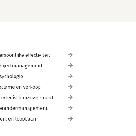
ersoonlijke effectiviteit
rojectmanagement
sychologie
eclame en verkoop
trategisch management
erandermanagement
erk en loopbaan