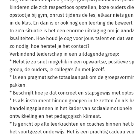
Kinderen die zich respectloos opstellen, boze ouders di
opstootje bij gym, onrust tijdens de les, elkaar niets gu
in de klas. En dan is er ook nog een leerling die beweert
In zo'n situatie is het een enorme uitdaging om je aand
kwaliteiten. Hoe houd je oog voor jouw talent en dat van 
zo nodig, hoe herstel je het contact?
Verbindend leiderschap in een uitdagende groep:
* Helpt je zo snel mogelijk in een opwaartse, positieve sp
groep, de ouders, je collega's én met jezelf.
* Is een pragmatische totaalaanpak om de groepsvormin
pakken.
* Beschrijft hoe je dat concreet en stapsgewijs met oplo
* Is als instrument binnen groepen in te zetten én als 
handelingsplannen in het kader van sociaalemotionele
ontwikkeling en het pedagogisch klimaat.
* Is gericht op alle leerkrachten en coaches binnen het 
het voortgezet onderwijs. Het is een prachtig cadeau voo