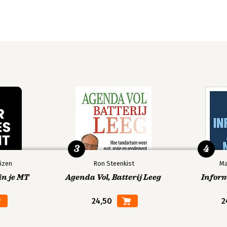
3
4
izen
Ron Steenkist
Ma
in je MT
Agenda Vol, Batterij Leeg
Infor
24,50
2