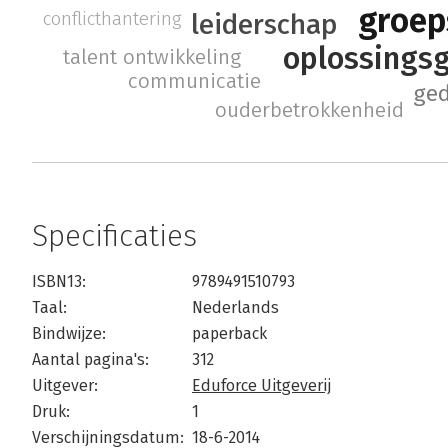
groe
conflicthantering
leiderschap
oplossingsg
talent ontwikkeling
communicatie
ged
ouderbetrokkenheid
Specificaties
ISBN13:
9789491510793
Taal:
Nederlands
Bindwijze:
paperback
Aantal pagina's:
312
Uitgever:
Eduforce Uitgeverij
Druk:
1
Verschijningsdatum:
18-6-2014