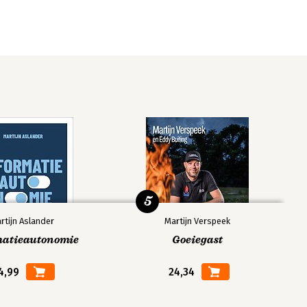
5
rtijn Aslander
Martijn Verspeek
matieautonomie
Goeiegast
4,99
24,34