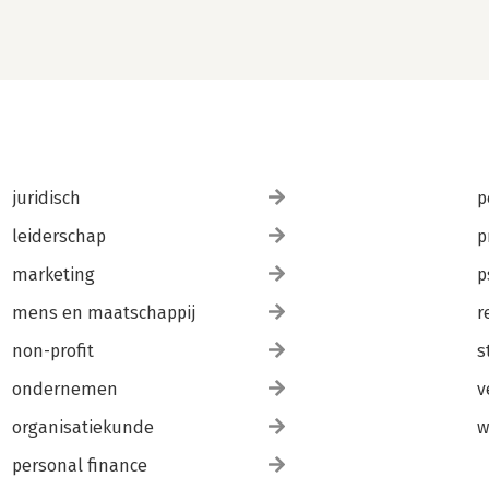
juridisch
p
leiderschap
p
marketing
p
mens en maatschappij
r
non-profit
s
ondernemen
v
organisatiekunde
w
personal finance