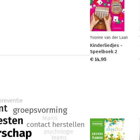
Yvonne van der Laan
Kinderliedjes -
Speelboek 2
€ 14,95
preventie
nt
groepsvorming
esten
teams
contact herstellen
rschap
psychologie
teams