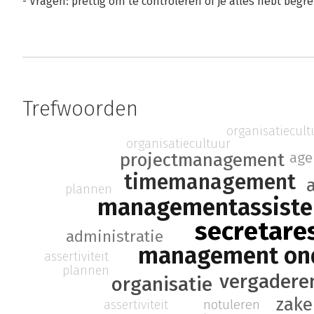
- Vragen: prettig om te controleren of je alles hebt beg
Trefwoorden
organisatiecult
organisatiecultuur
projectmanagement
age
timemanagement
plannen
managementassiste
secretare
administratie
management on
assertiviteit
plannen
vergadere
organisatie
zake
notuleren
assertiviteit