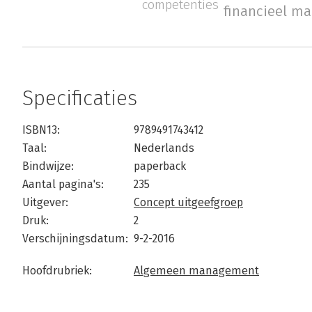
competenties
financieel m
Specificaties
ISBN13:
9789491743412
Taal:
Nederlands
Bindwijze:
paperback
Aantal pagina's:
235
Uitgever:
Concept uitgeefgroep
Druk:
2
Verschijningsdatum:
9-2-2016
Hoofdrubriek:
Algemeen management