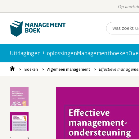
Op werkda
Uitdagingen + oplossingen
Managementboeken
Ove
Boeken
Algemeen management
Effectieve manageme