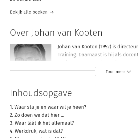
Bekijk alle boeken
Over Johan van Kooten
Johan van Kooten (1952) is directeu
Training. Daarnaast is hij als docen
werkzaam voor onder andere NCOI en
ontwikkelen van lesstof en examenm
Toon meer
andere werkzaam als product- en 
tekstcommunicatie en ICT.
Inhoudsopgave
Andere boeken door Johan van Koot
1. Waar sta je en waar wil je heen?
2. Zo doen we dat hier …
3. Waar láát ik het allemaal?
Bekijk alle boeken
4. Werkdruk, wat is dat?