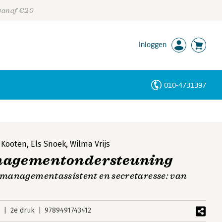
 vanaf €20
Inloggen
010-4731397
Personen
Trefwoorden
 Kooten
,
Els Snoek
,
Wilma Vrijs
anagementondersteuning
e managementassistent en secretaresse: van
6
2e druk
9789491743412