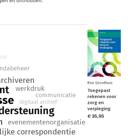
repen en onthouden.
uur
ndabeheer
archiveren
Ron Groothuis
nt
werkdruk
Toegepast
communicatie
sse
rekenen voor
digitaal archief
zorg en
dersteuning
verpleging
€ 35,95
n
evenementenorganisatie
lijke correspondentie