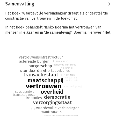
Samenvatting
Het boek 'Waardevolle verbindingen' draagt als ondertitel 'de
constructie van vertrouwen in de toekomst'.
In het boek behandelt Nanko Boerma het vertrouwen van
mensen in elkaar en in 'de samenleving'. Boerma hierover: "Het
vertrouwen dat mensen hebben wordt bepaald door de
kwaliteit van zowel de persoonlijke verbindingen als van de
verbindingen met de vele, min of meer anonieme instanties
waarmee we te maken hebben. En juist daar ligt een groot
vertrouwensinfrastructuur
probleem."
acterende burger
bureaucratie
horizontale sturing
burgerschap
hiërarchie
standaardisatie
koppelzones
transactiestaat
grip
politiek
solidariteit
maatschappij
solidariteit
vertrouwen
prosociaal gedrag
overheid
subsidiariteit
transactiekosten
democratie
instituties
verzorgingsstaat
waardevolle verbindingen
grip
wantrouwen
procedurele rechtvaardigheid