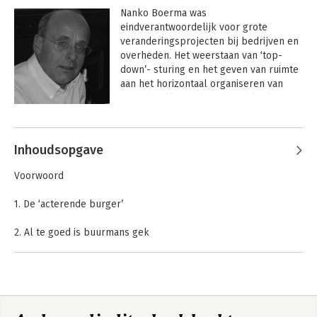
Nanko Boerma was 
eindverantwoordelijk voor grote 
veranderingsprojecten bij bedrijven en 
overheden. Het weerstaan van ‘top-
down’- sturing en het geven van ruimte 
aan het horizontaal organiseren van 
‘waardevolle verbindingen’ bleek 
daarbij het recept voor succes.

Hij is voorzitter van stichting 
Inhoudsopgave
Transactieland.nl, kennisinstituut voor 
transactie-innovatie, dat 
Voorwoord
wetenschappelijk onderzoek naar de 
voorwaarden voor waardevolle 
1. De ‘acterende burger’
verbindingen bevordert.
2. Al te goed is buurmans gek
-Vertrouwensinfrastructuur
-‘Grip’
-Kortsluiting
-Zoeken naar de aardlekschakelaar