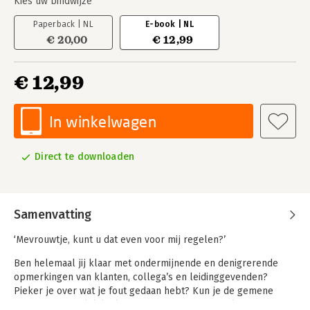
Kies uw bindwijze
Paperback | NL
E-book | NL
€ 20,00
€ 12,99
€ 12,99
In winkelwagen
Direct te downloaden
Samenvatting
‘Mevrouwtje, kunt u dat even voor mij regelen?’
Ben helemaal jij klaar met ondermijnende en denigrerende
opmerkingen van klanten, collega’s en leidinggevenden?
Pieker je over wat je fout gedaan hebt? Kun je de gemene
insinuaties moeilijk loslaten en neem je ze vervolgens mee