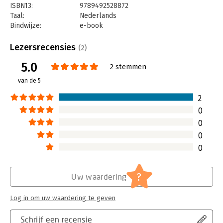
ISBN13:
9789492528872
Taal:
Nederlands
Bindwijze:
e-book
Beveiliging:
watermerk
Bestandsformaat:
epub
Lezersrecensies
(2)
Aantal pagina's:
152
5.0
Uitgever:
S2 Uitgevers
2 stemmen
Druk:
1
van de 5
Verschijningsdatum:
6-10-2021
2
Hoofdrubriek:
Psychologie
0
0
0
0
?
Uw waardering
Log in om uw waardering te geven
Schrijf een recensie