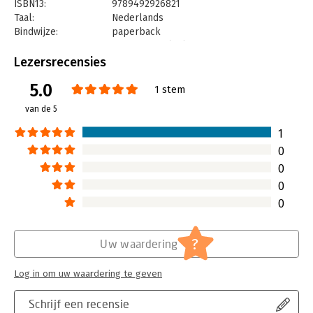
ISBN13:
9789492926821
Taal:
Nederlands
Bindwijze:
paperback
Uitgever:
Expertboek (CB)
Druk:
1
Lezersrecensies
Verschijningsdatum:
28-6-2019
5.0
1 stem
Hoofdrubriek:
Algemeen management
van de 5
Serie:
10 stappen boekenserie
1
0
0
0
0
?
Uw waardering
Log in om uw waardering te geven
Schrijf een recensie