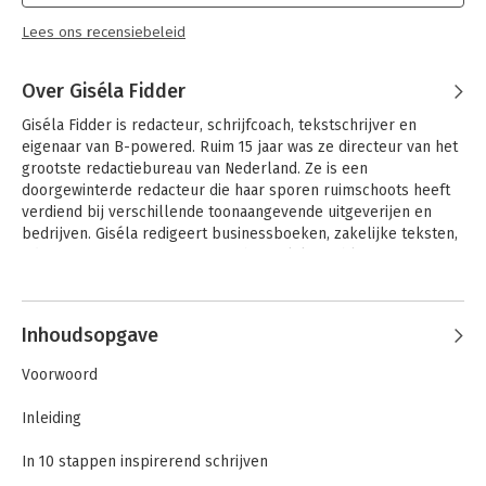
Lees ons recensiebeleid
Over Giséla Fidder
Giséla Fidder is redacteur, schrijfcoach, tekstschrijver en 
eigenaar van B-powered. Ruim 15 jaar was ze directeur van het 
grootste redactiebureau van Nederland. Ze is een 
doorgewinterde redacteur die haar sporen ruimschoots heeft 
verdiend bij verschillende toonaangevende uitgeverijen en 
bedrijven. Giséla redigeert business­boeken, zakelijke teksten, 
educatieve uitgaven en wetenschappelijke publicaties. Ze 
begeleidt auteurs vanaf het begin van het schrijftraject totdat 
Andere boeken door Giséla Fidder
de tekst is afgerond.
Inhoudsopgave
Voorwoord
Inleiding
In 10 stappen inspirerend schrijven