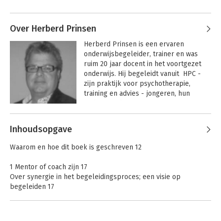
Over Herberd Prinsen
Herberd Prinsen is een ervaren 
onderwijsbegeleider, trainer en was 
ruim 20 jaar docent in het voortgezet 
onderwijs. Hij begeleidt vanuit  HPC - 
zijn praktijk voor psychotherapie, 
Werkboek mentor
training en advies - jongeren, hun 
van nu
ouders en docenten. Daarnaast verzorgt 
hij trainingen voor onderwijsinstellingen 
Andere boeken door Herberd
en het bedrijfsleven.
Inhoudsopgave
Prinsen
Bekijk alle boeken
Waarom en hoe dit boek is geschreven 12
1 Mentor of coach zijn 17
Over synergie in het begeleidingsproces; een visie op
begeleiden 17
Proactief of reactief opereren 20
Reflecteren 23
Waarom reflecteren belangrijk is 23