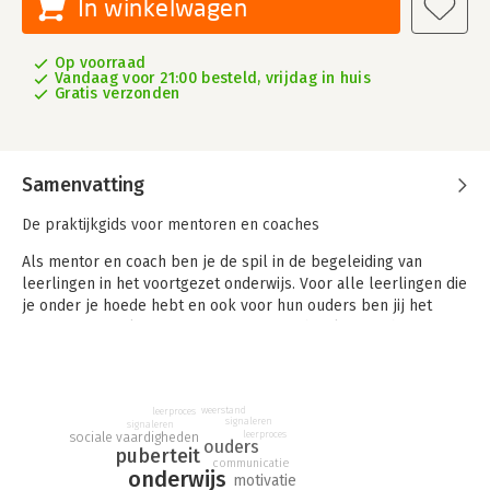
In winkelwagen
Op voorraad
Vandaag voor 21:00 besteld, vrijdag in huis
Gratis verzonden
Samenvatting
De praktijkgids voor mentoren en coaches
Als mentor en coach ben je de spil in de begeleiding van
leerlingen in het voortgezet onderwijs. Voor alle leerlingen die
je onder je hoede hebt en ook voor hun ouders ben jij het
vaste aanspreekpunt. Mentoren en coaches kunnen hun
leerlingen helpen inzicht te verwerven in wie ze zijn en wat ze
kunnen. Dat is een bijzonder proces. Een proces waarin jij en je
leerlingen vele emoties zullen ervaren en dat dikwijls niet
weerstand
makkelijk verloopt. Leerlingen begeleiden in hun groeiproces
leerproces
signaleren
signaleren
is niet alleen een vak maar vooral een kunst.
leerproces
sociale vaardigheden
ouders
puberteit
communicatie
Aan de hand van praktijkvoorbeelden beschrijven de auteurs
onderwijs
motivatie