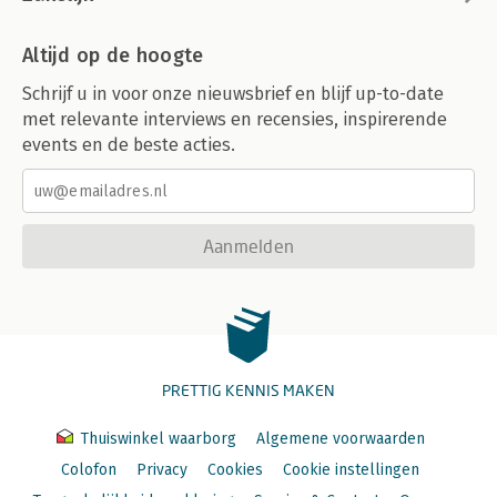
Het houden van leerlingbesprekingen 218
Overleg 219
Leerlingbesprekingen 220
Altijd op de hoogte
7 Hulp bij specifieke problemen 221
Schrijf u in voor onze nieuwsbrief en blijf up-to-date
Inleiding 221
met relevante interviews en recensies, inspirerende
Verwijzen is doorgeven van vertrouwen 222
events en de beste acties.
Sociale vaardigheden 225
Faalangst en examenvrees 227
Verschillende vormen van faalangst 228
Automutilatie 233
Aanmelden
Depressiviteit 236
Overlijden en echtscheiding 238
ADHD 245
Autismespectrumstoornissen (ASS) 248
Hoogbegaafdheid 252
Hoogsensitiviteit 255
PRETTIG KENNIS MAKEN
Bijlagen
Vragenlijst Sociale vaardigheden 261
Thuiswinkel waarborg
Algemene voorwaarden
Vragenlijst Faalangst 265
Signaleringslijst voor faalangst 270
Colofon
Privacy
Cookies
Cookie instellingen
HSP-testen 271