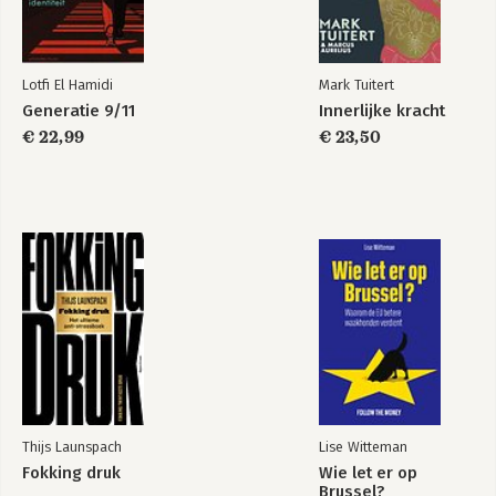
Laat je leven stromen 175
Lotfi El Hamidi
Mark Tuitert
Generatie 9/11
Innerlijke kracht
DRIVE: Train je
FLOW: De stoïcijnse
stoïcijnse mindset
mindset voor een
€ 22,99
€ 23,50
rijkelijk stromend
leven
Bekijk alle boeken
Thijs Launspach
Lise Witteman
Fokking druk
Wie let er op
Brussel?