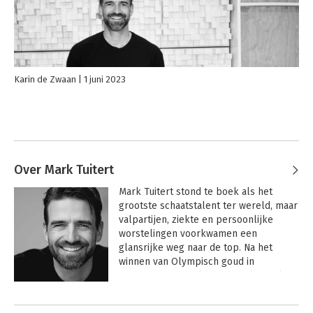
Karin de Zwaan
1 juni 2023
Over Mark Tuitert
Mark Tuitert stond te boek als het 
grootste schaatstalent ter wereld, maar 
valpartijen, ziekte en persoonlijke 
worstelingen voorkwamen een 
glansrijke weg naar de top. Na het 
winnen van Olympisch goud in 
Vancouver en deelname aan de Spelen 
in Sochi in 2014, besloot Mark zijn 
Andere boeken door Mark Tuitert
talenten op ander gebied te 