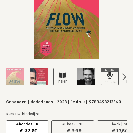
NIEUW
Gebonden
Nederlands
2023
1e druk
9789493213340
Kies uw bindwijze
Gebonden | NL
AI-book | NL
E-book | NL
€ 22,50
€ 9,99
€ 17,50