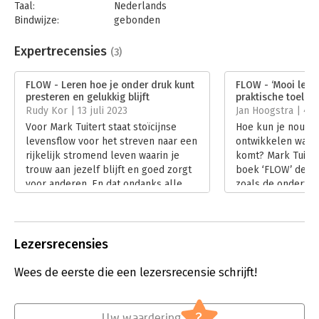
Taal:
Nederlands
Bindwijze:
gebonden
Aantal pagina's:
200
Uitgever:
Maven Publishing
Expertrecensies
(3)
Druk:
1
Verschijningsdatum:
26-5-2023
FLOW - Leren hoe je onder druk kunt
FLOW - ‘Mooi lees
presteren en gelukkig blijft
praktische toelich
Hoofdrubriek:
Persoonlijke effectiviteit
Rudy Kor | 13 juli 2023
Jan Hoogstra | 4 ju
Voor Mark Tuitert staat stoïcijnse
Hoe kun je nou ee
levensflow voor het streven naar een
ontwikkelen waarbi
rijkelijk stromend leven waarin je
komt? Mark Tuitert
trouw aan jezelf blijft en goed zorgt
boek ‘FLOW’ de st
voor anderen. En dat ondanks alle
zoals de ondertite
onzekerheden en tegenslagen die je
stoïcijnse mindset
onvermijdelijk tegenkomt. Volgens
stromend leven’. 
Tuitert helpt de stoïcijnse mindset
lessen legt hij de
hem om het beste uit zichzelf te
Lees verder
Lezersrecensies
halen, om beter te presteren onder
druk en om een betere relatie met
Wees de eerste die een lezersrecensie schrijft!
mensen om hem heen te krijgen.
Lees verder
?
Uw waardering