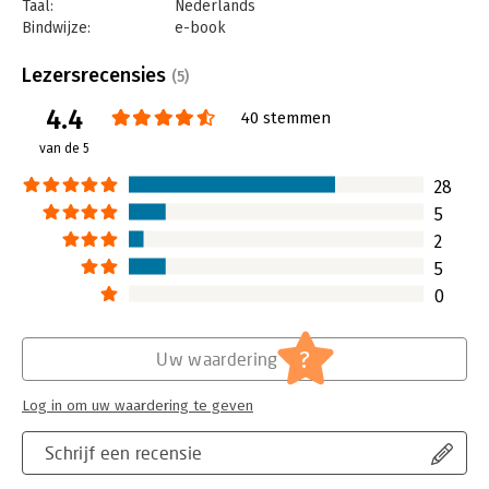
Taal:
Nederlands
Bindwijze:
e-book
Beveiliging:
watermerk
Bestandsformaat:
epub
Lezersrecensies
(5)
Aantal pagina's:
159
4.4
Uitgever:
Boom
40 stemmen
Druk:
1
van de 5
Verschijningsdatum:
10-1-2014
28
Hoofdrubriek:
Organisatiekunde
5
2
5
0
?
Uw waardering
Log in om uw waardering te geven
Schrijf een recensie