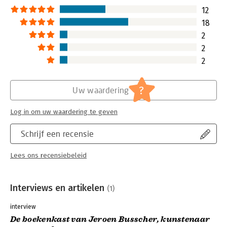
ook waargemaakt. 
12
het begrip 'pimpen
18
dan wat ik verwach
2
Lees verder
2
2
?
Uw waardering
Log in om uw waardering te geven
Schrijf een recensie
Lees ons recensiebeleid
Interviews en artikelen
(1)
interview
De boekenkast van Jeroen Busscher, kunstenaar