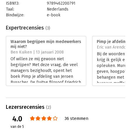
ISBN13:
9789462200791
Taal:
Nederlands
Bindwijze:
e-book
Beveiliging:
watermerk
Bestandsformaat:
epub
Expertrecensies
(3)
Aantal pagina's:
155
Uitgever:
Boom
Waarom begrijpen mijn medewerkers
Pimp je afdeling!
Druk:
1
mij niet?
Eric van Arendonk
Verschijningsdatum:
8-1-2014
Ben Kuiken | 13 januari 2008
Bij de woorden 'pi
Of willen ze mij gewoon niet
krijg ik gelijk een
Hoofdrubriek:
Algemeen management
begrijpen? Met deze vraag, die veel
opleuken. Muren 
managers bezighoudt, opent het
geven, hoogpolig t
boek Pimp je afdeling van Jeroen
behangen met wat 
Busscher. De Duitse filosoof Friedrich
bureaus moffelen
Nietzsche heeft er een mooi,
een rare manier w
verhelderend beeld voor. Zijn
Enzovoort. Niets i
collega Wittgenstein heeft een
waar in het boek '
antwoord.
Lezersrecensies
van Jeroen Bussch
(2)
Lees verder
kwast of spijker a
4.0
36 stemmen
vertelt dit boek h
afdeling kan halen
van de 5
subtitel aangeeft,