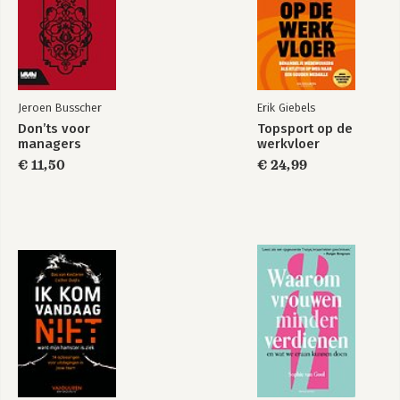
10. Het creatieve proces
11. De ontwerpcriteria
Deel 4 Concreet
12. De clichés van het vak
Jeroen Busscher
Erik Giebels
Bijlage
Don’ts voor
Topsport op de
-Interventiebijlage
managers
werkvloer
Hybride Werken
Leidinggeven in de
-Algemene interventies
€ 11,50
hybride organisatie
€ 24,99
-Interventies voor virtuele teams
-Persoonlijke interventies
Register
Bekijk alle boeken