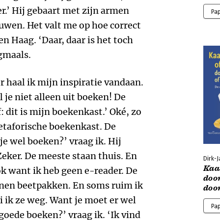
er.’ Hij gebaart met zijn armen
Pa
ouwen. Het valt me op hoe correct
Den Haag. ‘Daar, daar is het toch
ogmaals.
er haal ik mijn inspiratie vandaan.
l je niet alleen uit boeken! De
dit is mijn boekenkast.’ Oké, zo
etaforische boekenkast. De
je wel boeken?’ vraag ik. Hij
‘Zeker. De meeste staan thuis. En
Dirk-J
Kaa
ok want ik heb geen e-reader. De
doo
nnen beetpakken. En soms ruim ik
doo
 ik ze weg. Want je moet er wel
Pa
goede boeken?’ vraag ik. ‘Ik vind