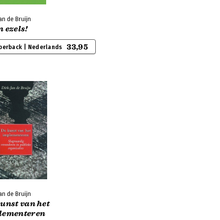
an de Bruijn
 ezels!
33,95
perback | Nederlands
an de Bruijn
unst van het
lementeren