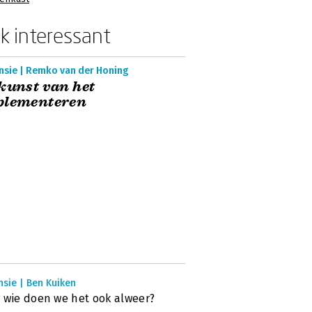
k interessant
nsie | Remko van der Honing
kunst van het
plementeren
nsie | Ben Kuiken
 wie doen we het ook alweer?