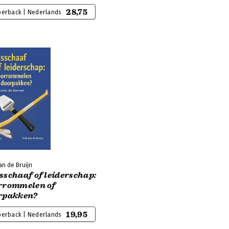
28,75
perback | Nederlands
an de Bruijn
sschaaf of leiderschap:
rrommelen of
rpakken?
19,95
perback | Nederlands