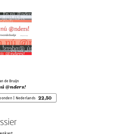
an de Bruijn
nú @nders!
22,50
bonden | Nederlands
ssier
enkast