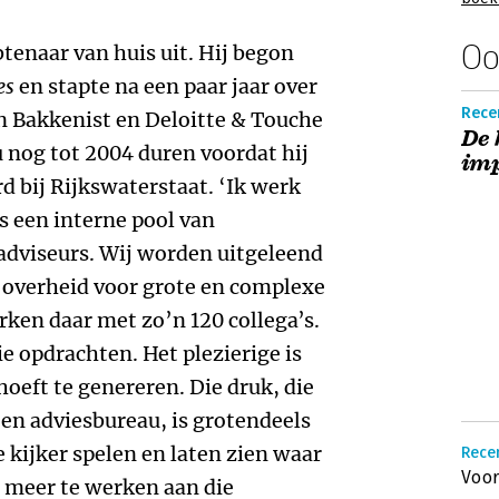
Oo
tenaar van huis uit. Hij begon
es
en stapte na een paar jaar over
Rece
n Bakkenist en Deloitte & Touche
De 
u nog tot 2004 duren voordat hij
im
d bij Rijkswaterstaat. ‘Ik werk
is een interne pool van
viseurs. Wij worden uitgeleend
e overheid voor grote en complexe
ken daar met zo’n 120 collega’s.
e opdrachten. Het plezierige is
oeft te genereren. Die druk, die
 een adviesbureau, is grotendeels
e kijker spelen en laten zien waar
Rece
Voor
et meer te werken aan die