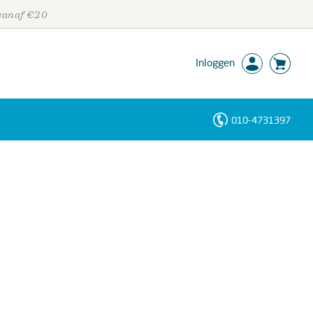
 vanaf €20
Inloggen
010-4731397
Personen
Trefwoorden