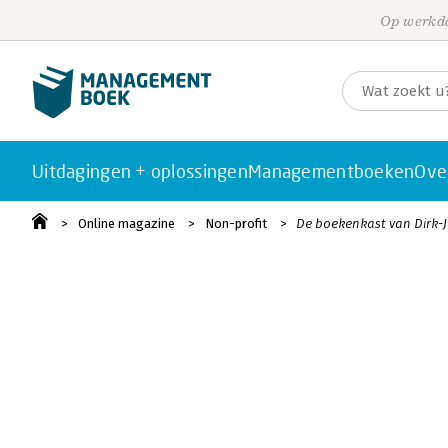
Op werkda
Uitdagingen + oplossingen
Managementboeken
Ove
Online magazine
Non-profit
De boekenkast van Dirk-J