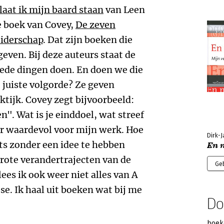
laat ik mijn baard staan
van Leen
 boek van Covey,
De zeven
eiderschap
. Dat zijn boeken die
even. Bij deze auteurs staat de
oede dingen doen. En doen we die
 juiste volgorde? Ze geven
aktijk. Covey zegt bijvoorbeeld:
". Wat is je einddoel, wat streef
eer waardevol voor mijn werk. Hoe
Dirk-J
s zonder een idee te hebben
En 
grote verandertrajecten van de
Ge
lees ik ook weer niet alles van A
ose. Ik haal uit boeken wat bij me
Do
boek