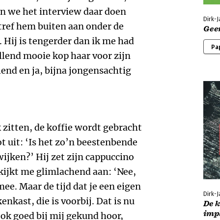
en we het interview daar doen
Dirk-J
 tref hem buiten aan onder de
Geen
 Hij is tengerder dan ik me had
Pa
llend mooie kop haar voor zijn
llend en ja, bijna jongensachtig
 zitten, de koffie wordt gebracht
ot uit: ‘Is het zo’n beestenbende
wijken?’ Hij zet zijn cappuccino
 kijkt me glimlachend aan: ‘Nee,
 mee. Maar de tijd dat je een eigen
Dirk-J
kast, die is voorbij. Dat is nu
De k
imp
ok goed bij mij gekund hoor,