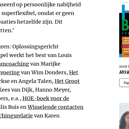
aseerd op persoonlijke nabijheid
 superflexibel, omdat er geen
aties hetzelfde zijn. Dit
tten.’
ren: Oplossingsgericht
el werkt het best van Louis
eamcoaching
van Marijke
Joost 
voering
van Wim Donders,
Het
HOE
rkse en Angela Talen,
Het Groot
Pa
Kees van Dijk, Hanno Meyer,
rs, e.a.,
HOE-boek voor de
lis Buis en
Wisselende contacten
chingsrelatie
van Karen