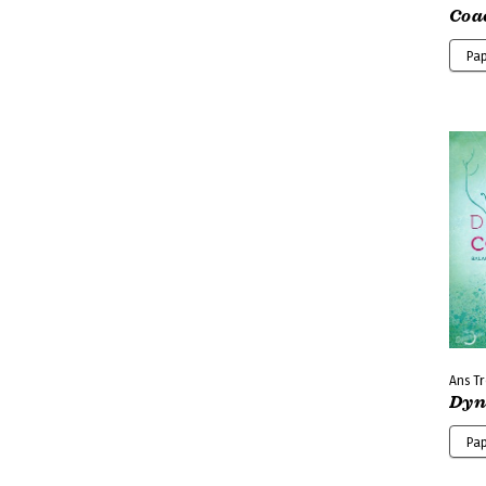
Coac
Pa
Ans Tr
Dyn
Pa