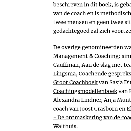
beschreven in dit boek, is geb
van de coach en is methodisch
twee mensen en geen twee situ
gedachtegoed zal zich voortze
De overige genomineerden wa
Management & Coaching: simp
Cauffman,
Aan de slag met t
Lingsma,
Coachende gespreks
Groot Coachboek
van Sasja Di
Coachingsmodellenboek
van 
Alexandra Lindner, Anja Munte
coach
van Joost Crasborn en El
- De ontmaskering van de coa
Walthuis.