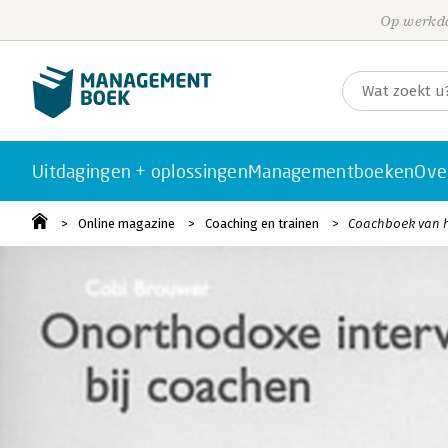
Op werkda
Uitdagingen + oplossingen
Managementboeken
Ove
Online magazine
Coaching en trainen
Coachboek van 