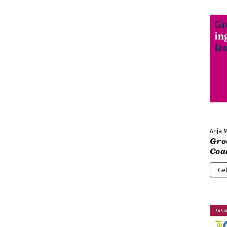
Anja 
Gro
Coa
Ge