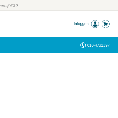
 vanaf €20
Inloggen
010-4731397
Personen
Trefwoorden