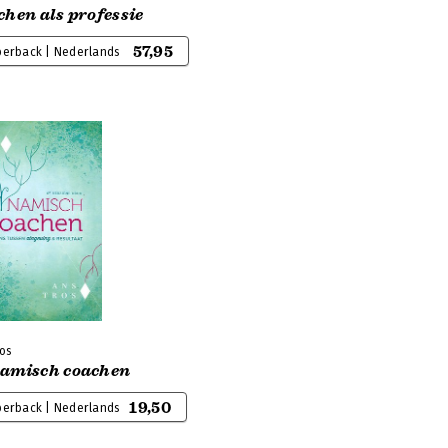
hen als professie
57,95
perback | Nederlands
os
amisch coachen
19,50
perback | Nederlands