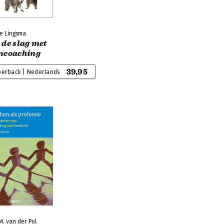
ke Lingsma
 de slag met
mcoaching
39,95
perback | Nederlands
M. van der Pol