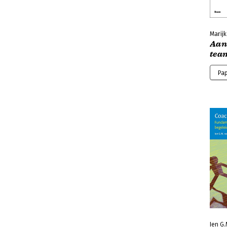
Marij
Aan
tea
Pa
Ien G.