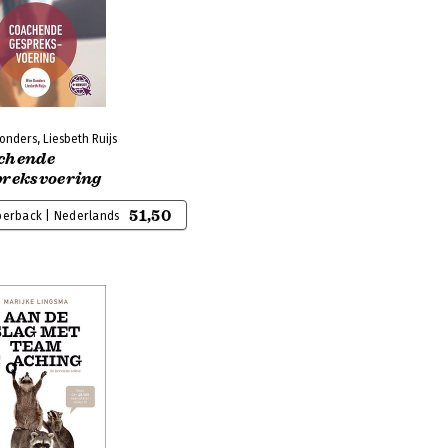
nders, Liesbeth Ruijs
chende
preksvoering
51,50
perback | Nederlands