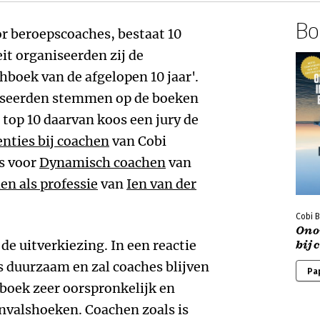
Boe
r beroepscoaches, bestaat 10
eit organiseerden zij de
hboek van de afgelopen 10 jaar'.
esseerden stemmen op de boeken
 top 10 daarvan koos een jury de
nties bij coachen
van Cobi
s voor
Dynamisch coachen
van
en als professie
van
Ien van der
Cobi 
Ono
de uitverkiezing. In een reactie
bij 
 is duurzaam en zal coaches blijven
Pa
 boek zeer oorspronkelijk en
invalshoeken. Coachen zoals is