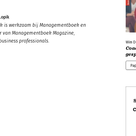
Lopik
pik is werkzaam bij Managementboek en
ur van Managementboek Magazine,
business professionals.
Wim Do
Coa
ges
Pa