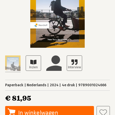
Paperback
Nederlands
2024
4e druk
9789001024666
€ 81,95
In winkelwagen