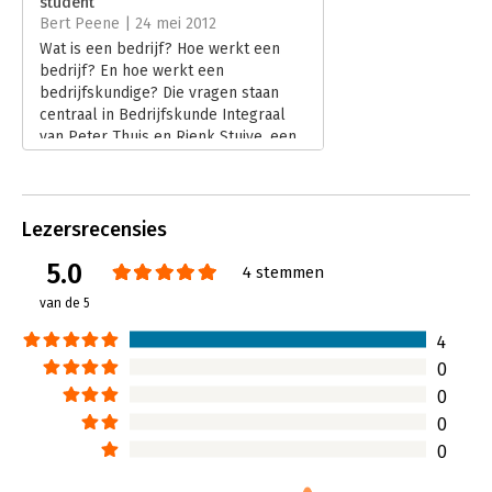
student
Hoofdrubriek:
Organisatiekunde
Bert Peene | 24 mei 2012
Wat is een bedrijf? Hoe werkt een
bedrijf? En hoe werkt een
bedrijfskundige? Die vragen staan
centraal in Bedrijfskunde Integraal
van Peter Thuis en Rienk Stuive, een
lijvig studieboek waarmee de auteurs
een nieuwe invalshoek willen bieden
voor een vakgebied waarover in de
loop der jaren al heel wat is
Lezersrecensies
gepubliceerd, ook voor het hoger
5.0
onderwijs. Vooral wat
4 stemmen
praktijkgerichtheid betreft zou er
van de 5
nog winst te boeken zijn en dat is dus
wat Thuis en Stuive beloven: een
4
boek dat dicht bij de praktijk van
0
manager en ondernemer staat.
0
Lees verder
0
0