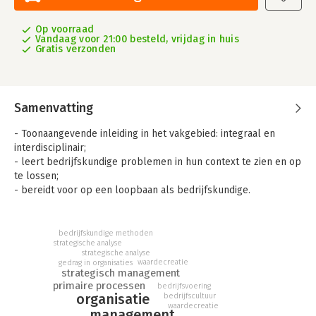
Op voorraad
Vandaag voor 21:00 besteld, vrijdag in huis
Gratis verzonden
Samenvatting
- Toonaangevende inleiding in het vakgebied: integraal en
interdisciplinair;
- leert bedrijfskundige problemen in hun context te zien en op
te lossen;
- bereidt voor op een loopbaan als bedrijfskundige.
Bedrijfskunde Integraal geeft een overzicht van een bedrijf als
geheel en van elk afzonderlijk bedrijfsonderdeel. Vanuit dit
bedrijfskundige methoden
perspectief kan gewerkt worden aan oplossingen voor
strategische analyse
strategische analyse
bedrijfskundige problemen. Het boek bestaat uit drie delen
waardecreatie
gedrag in organisaties
waarin steeds een vraag centraal staat: Wat is een bedrijf? Hoe
strategisch management
werkt een bedrijf? Hoe werkt een bedrijfskundige? Deze
primaire processen
bedrijfsvoering
organisatie
bedrijfscultuur
vragen worden integraal en interdisciplinair benaderd: zo krijgt
waardecreatie
management
de student inzicht in de werking van bedrijven en de interactie