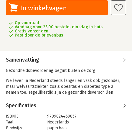
In winkelwagen
Op voorraad
Vandaag voor 23:00 besteld, dinsdag in huis
Gratis verzonden
Past door de brievenbus
Samenvatting
Gezondheidsbevordering begint buiten de zorg
We leven in Nederland steeds langer en vaak ook gezonder,
maar welvaartsziekten zoals obesitas en diabetes type 2
nemen toe. Tegelijkertijd zijn de gezondheidsverschillen
tussen groepen groot. De meeste winst ligt bij preventie en
het bevorderen van een gezonde leefstijl, op school, op het
Specificaties
werk en in de wijk.
ISBN13:
9789024469857
Gezondheidsbevordering en leefstijl laat zien welke rol zorg-
Taal:
Nederlands
en welzijnsprofessionals daarin spelen. Studenten werken met
Bindwijze:
paperback
casuïstiek en opdrachten rond de belangrijkste