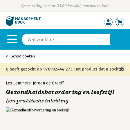
Op werkdagen voor 23:00 besteld, morgen in huis
Schoolboeken
U heeft gezocht op 9789024441273. Het product dat u zocht is
niet meer in die editie leverbaar en is vervangen door de
Lex Lemmers
,
Jeroen de Greeff
Gezondheidsbevordering en leefstijl
onderstaande editie.
Een praktische inleiding