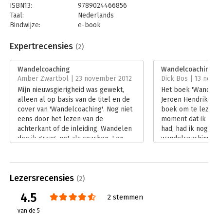
ISBN13:
9789024466856
Taal:
Nederlands
Bindwijze:
e-book
Beveiliging:
watermerk
Bestandsformaat:
epub
Expertrecensies
(2)
Aantal pagina's:
144
Uitgever:
Boom
Wandelcoaching
Wandelcoaching
Druk:
1
Amber Zwartbol | 23 november 2012
Dick Bos | 13 nov
Verschijningsdatum:
9-3-2024
Mijn nieuwsgierigheid was gewekt,
Het boek 'Wandelc
alleen al op basis van de titel en de
Jeroen Hendriksen
Hoofdrubriek:
Coaching en trainen
cover van 'Wandelcoaching'. Nog niet
boek om te lezen.
eens door het lezen van de
moment dat ik het
achterkant of de inleiding. Wandelen
had, had ik nog no
doe ik graag, net als coachen. Een
wandelcoaching g
interessante combinatie deze twee:
geschreven boek, d
hoe wordt wandelen coachen en
wat wandelcoachin
coach je tijdens een wandeling?
betekenen. Bruik
Lezersrecensies
Auteur Jeroen Hendriksen zegt over
breder publiek da
(2)
zijn boek: 'Dit boek is een boek over
wandelcoaches, m
4.5
2 stemmen
mijn passies: wandelen, coachen,
waarschuwing da
onderzoeken, theorie en praktijk met
worden dat het zw
van de 5
elkaar verbinden. Leren.'
Lees verder