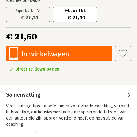
Kies uw bindwijze
Paperback | NL
E-book | NL
€ 26,75
€ 21,50
€ 21,50
In winkelwagen
Direct te downloaden
Samenvatting
Veel handige tips en oefeningen voor wandelcoaching, verpakt
in krachtige, enthousiasmerende en inspirerende teksten van
een auteur die zijn sporen verdiend heeft op het gebied van
coaching.
Wandelen maakt energiek, creatief, nieuwsgierig en