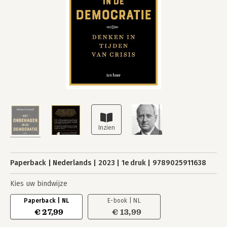
Paperback
Nederlands
2023
1e druk
9789025911638
Kies uw bindwijze
Paperback | NL
E-book | NL
€ 27,99
€ 13,99