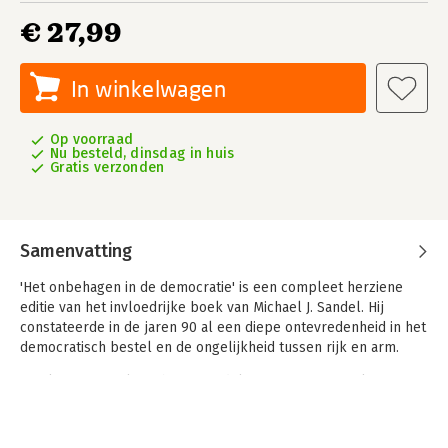
€ 27,99
In winkelwagen
Op voorraad
Nu besteld, dinsdag in huis
Gratis verzonden
Samenvatting
'Het onbehagen in de democratie' is een compleet herziene
editie van het invloedrijke boek van Michael J. Sandel. Hij
constateerde in de jaren 90 al een diepe ontevredenheid in het
democratisch bestel en de ongelijkheid tussen rijk en arm.
Een kwart eeuw later heeft Sandel zijn visionaire werk
geactualiseerd. Hij laat zien hoe de geglobaliseerde economie
een samenleving van winnaars en verliezers creëerde, die de
voedingsbodem bleek van de giftige politiek van onze tijd.