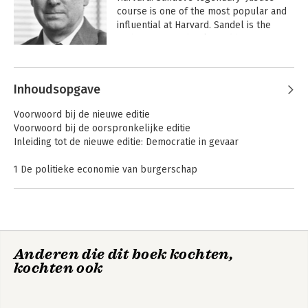
course is one of the most popular and 
influential at Harvard. Sandel is the 
author of many books and has 
previously written for the Atlantic 
Andere boeken door Michael Sandel
Monthly, the New Republic and the New 
York Times. He was the 2009 BBC Reith 
Inhoudsopgave
Lecturer.
Voorwoord bij de nieuwe editie
Voorwoord bij de oorspronkelijke editie
Inleiding tot de nieuwe editie: Democratie in gevaar
1 De politieke economie van burgerschap
2 Economie en deugd in de vroege republiek
3 Vrije arbeid versus loonarbeid
4 Gemeenschap, zelfbestuur en progressieve hervorming
5 Liberalisme en de keynesiaanse revolutie
6 De triomf van de procedurele republiek en haar problemen
Equality: What It
Niet alles is te koop
Anderen die dit boek kochten,
Means and Why It
kochten ook
Matters
Conclusie: Op zoek naar een publieke filosofie
Epiloog: Wat ging er mis? Kapitalisme en democratie sinds de
jaren 1990