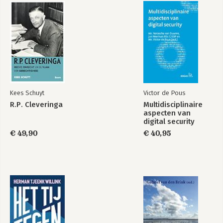
Noten
Register
Kees Schuyt
Victor de Pous
R.P. Cleveringa
Multidisciplinaire
aspecten van
De tirannie van
Politiek en moraal
digital security
verdienste
€ 49,90
€ 40,95
Bekijk alle boeken