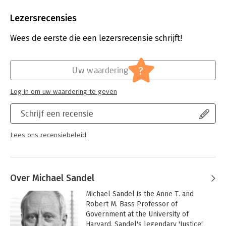
Aantal pagina's:
448
Uitgever:
Ten Have
Lezersrecensies
Druk:
1
Verschijningsdatum:
9-5-2023
Wees de eerste die een lezersrecensie schrijft!
Hoofdrubriek:
Mens en maatschappij
?
Uw waardering
Log in om uw waardering te geven
Schrijf een recensie
Lees ons recensiebeleid
Over Michael Sandel
Michael Sandel is the Anne T. and 
Robert M. Bass Professor of 
Government at the University of 
Harvard. Sandel's legendary 'Justice' 