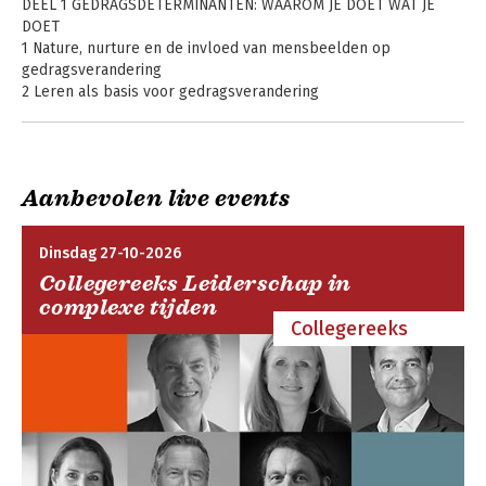
DEEL 1 GEDRAGSDETERMINANTEN: WAAROM JE DOET WAT JE
DOET
1 Nature, nurture en de invloed van mensbeelden op
gedragsverandering
2 Leren als basis voor gedragsverandering
3 Gedragsdeterminanten op basis van
gedragsveranderingstheorieën en -modellen
DEEL 2 ZELFREGULATIE: HET VERANDEREN VAN JE EIGEN
Aanbevolen live events
GEDRAG
4 Zelfregulatie. Wat is het?
5 Zelfregulatie. Het proces
Dinsdag 27-10-2026
6 Synthese. Zelfregulatie in de praktijk
Collegereeks Leiderschap in
complexe tijden
DEEL 3 HET BEÏNVLOEDEN EN VERANDEREN VAN HET GEDRAG
Collegereeks
VAN ANDEREN
7 De beïnvloeder
8 Het beïnvloeden van gedrag
9 Synthese. Gedragsverandering in de praktijk