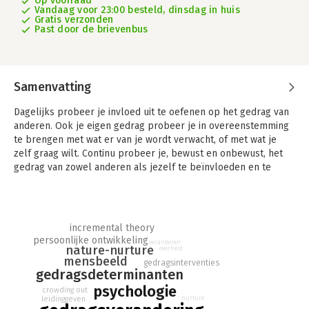
Op voorraad
Vandaag voor 23:00 besteld, dinsdag in huis
Gratis verzonden
Past door de brievenbus
Samenvatting
Dagelijks probeer je invloed uit te oefenen op het gedrag van
anderen. Ook je eigen gedrag probeer je in overeenstemming
te brengen met wat er van je wordt verwacht, of met wat je
zelf graag wilt. Continu probeer je, bewust en onbewust, het
gedrag van zowel anderen als jezelf te beïnvloeden en te
veranderen. Denk bijvoorbeeld maar aan hoe je je gedraagt en
wat je zegt tijdens een sollicitatiegesprek. Hoe kun je ervoor
zorgen dat je beïnvloedingspogingen (vaker) tot succesvolle
gedragsveranderingen leiden?
incremental theory
persoonlijke ontwikkeling
veranderen
In Beïnvloeden en veranderen van gedrag komen (actuele)
nature-nurture
overheid
mensbeeld
psychologische theorieën aan bod over hoe
gedragsinterventies
gedragsdeterminanten
gedragsverandering tot stand komt. In het boek staat zowel de
theorie centraal alsook de dagelijkse praktijk waarin
psychologie
crowding out
nurture
leidinggeven
professionals het gedrag van anderen proberen te