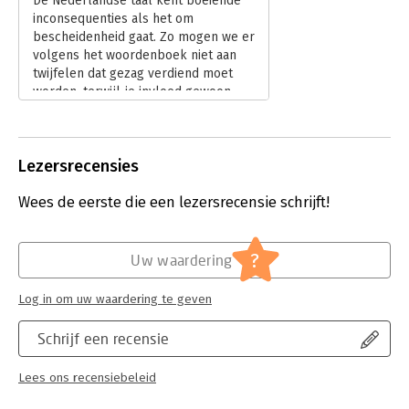
De Nederlandse taal kent boeiende
inconsequenties als het om
bescheidenheid gaat. Zo mogen we er
volgens het woordenboek niet aan
twijfelen dat gezag verdiend moet
worden, terwijl je invloed gewoon
kunt uitoefenen; dat héb je blijkbaar
(of niet natuurlijk). Fout, oordeelt
Carina Wiekens in haar zojuist
Lezersrecensies
verschenen boek Beïnvloeden en
veranderen van gedrag. Ook invloed
Wees de eerste die een lezersrecensie schrijft!
moet je verwerven. Eigenlijk zou het
woordenboek in dit opzicht dus
moeten worden herschreven:
‘invloed krijgen’ in plaats van ‘invloed
?
Uw waardering
uitoefenen’.
Lees verder
Log in om uw waardering te geven
Schrijf een recensie
Lees ons recensiebeleid