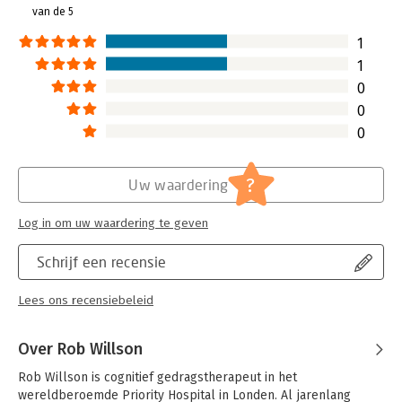
van de 5
Hoofdrubriek:
Psychologie
Serie:
Dummies (Nederlandstalig)
1
1
0
0
0
?
Uw waardering
Log in om uw waardering te geven
Schrijf een recensie
Lees ons recensiebeleid
Over Rob Willson
Rob Willson is cognitief gedragstherapeut in het 
wereldberoemde Priority Hospital in Londen. Al jarenlang 