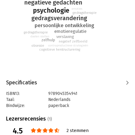
negatieve gedachten
psychologie
emoties
gedragstherapie
gedragsverandering
persoonlijke ontwikkeling
emotieregulatie
gedragstherapie
verslaving
doelen stellen
zelfhulp
negatief zelfbeeld
obsessie
contraproductieve strategieën
cognitieve herstructurering
Specificaties
ISBN13:
9789045354941
Taal:
Nederlands
Bindwijze:
paperback
Aantal pagina's:
416
Uitgever:
BBNC Uitgevers
Lezersrecensies
(1)
Druk:
2
4.5
Verschijningsdatum:
22-2-2019
2 stemmen