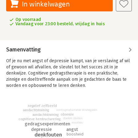
In winkelwagen
Op voorraad
Vandaag voor 23:00 besteld, vrijdag in huis
Samenvatting
Of je nu met angst of depressie kampt, van je verslaving af wil
of gewoon wil afvallen, de sleutel tot het succes zit in je
denkwijze. Cognitieve gedragstherapie is een praktische,
zinnige en doeltreffende aanpak om je gedachten de baas te
worden en opbouwend te leren denken.
De pocketeditie van 'Cognitieve gedragstherapie voor
Dummies' is een uitgebreide inleiding in de theorie en
negatief zelfbeeld
toepassing van CGT en biedt de gemakkelijkste en snelste
contraproductieve strategieën
aandachtstraining
manier om met CGT aan de slag te gaan.
obsessie
aandachtstraining
doelen stellen
cognitieve herstructurering
emoties
gedragsexperimenten
angst
depressie
denkfouten
boosheid