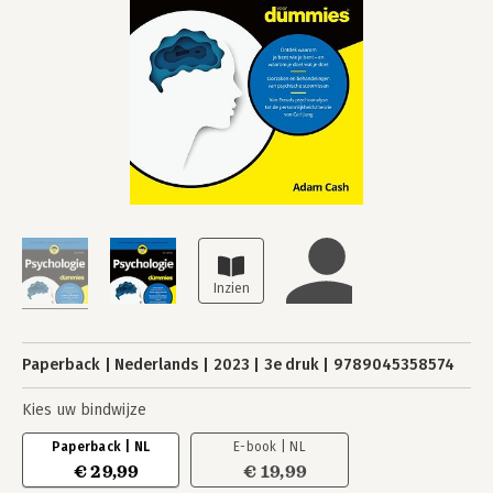
Paperback
Nederlands
2023
3e druk
9789045358574
Kies uw bindwijze
Paperback | NL
E-book | NL
€ 29,99
€ 19,99