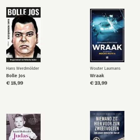
Hoofdstuk 17: Wij kunnen je helpen! 371
Hoofdstuk 18: Positief zijn! Welzijn, groei en kracht bevorderen
407
Deel 7: Het deel van de tientallen 421
Hoofdstuk 19: Tien tips om psychologisch gezond te blijven 423
Hoofdstuk 20: Tien uitstekende psychologische films en series
431
Index 439
Hans Werdmölder
Wouter Laumans
Bolle Jos
Wraak
€ 18,99
€ 23,99