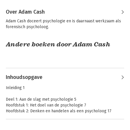
Over Adam Cash
Adam Cash doceert psychologie en is daarnaast werkzaam als 
forensisch psycholoog.
Andere boeken door Adam Cash
Inhoudsopgave
Inleiding 1
Deel 1: Aan de slag met psychologie 5
Hoofdstuk 1: Het doel van de psychologie 7
Hoofdstuk 2: Denken en handelen als een psycholoog 17
Psychologie voor
Psychology For
Dummies
Deel 2: Een kijkje in je hersenen (en in je lichaam) 43
Dummies
Hoofdstuk 3: Hersenen, genen en gedrag 45