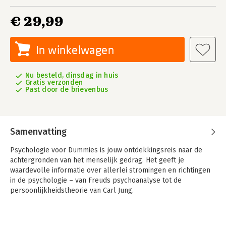
€ 29,99
In winkelwagen
Nu besteld, dinsdag in huis
Gratis verzonden
Past door de brievenbus
Samenvatting
Psychologie voor Dummies is jouw ontdekkingsreis naar de
achtergronden van het menselijk gedrag. Het geeft je
waardevolle informatie over allerlei stromingen en richtingen
in de psychologie – van Freuds psychoanalyse tot de
persoonlijkheidstheorie van Carl Jung.
Ook krijg je een overzicht van bekende psychische stoornissen
met bijbehorende oorzaken en behandelingen en kun je je