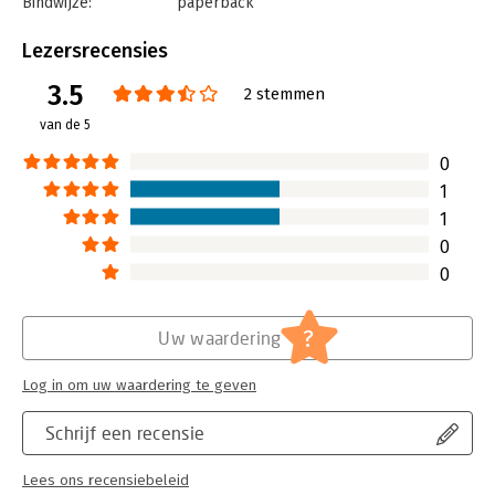
Bindwijze:
paperback
Aantal pagina's:
416
Uitgever:
BBNC Uitgevers
Lezersrecensies
Druk:
3
3.5
Verschijningsdatum:
4-7-2023
2 stemmen
van de 5
Hoofdrubriek:
Psychologie
Serie:
Dummies (Nederlandstalig)
0
1
1
0
0
?
Uw waardering
Log in om uw waardering te geven
Schrijf een recensie
Lees ons recensiebeleid