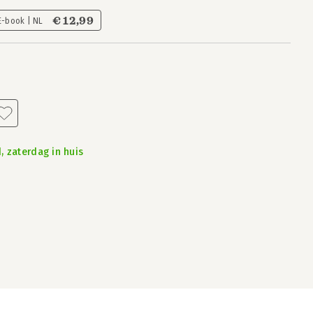
€ 12,99
E-book | NL
, zaterdag in huis