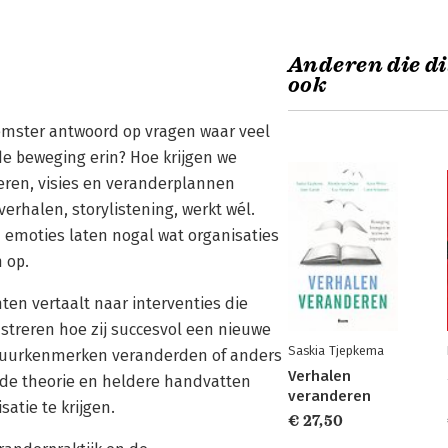
Anderen die di
ook
eemster antwoord op vragen waar veel
de beweging erin? Hoe krijgen we
eren, visies en veranderplannen
erhalen, storylistening, werkt wél.
n emoties laten nogal wat organisaties
 op.
hten vertaalt naar interventies die
streren hoe zij succesvol een nieuwe
Saskia Tjepkema
ltuurkenmerken veranderden of anders
Verhalen
de theorie en heldere handvatten
veranderen
atie te krijgen.
€ 27,50