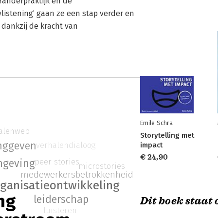
anderpraktijk en de
listening’ gaan ze een stap verder en
dankzij de kracht van
Emile Schra
alenweb
Storytelling met
inggeven
verhalendialoog
impact
€ 24,90
peer stories
ngeving
microstories
medewerkersbetrokkenheid
rganisatieontwikkeling
ng
leiderschap
Dit boek staat o
luisteren