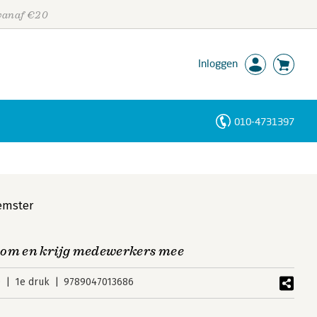
 vanaf €20
Inloggen
010-4731397
Personen
Trefwoorden
emster
oom en krijg medewerkers mee
0
1e druk
9789047013686