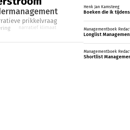
erstroom
Henk Jan Kamsteeg
dermanagement
Boeken die ik tijdens
ratieve prikkelvraag
narratief klimaat
ering
Managementboek Redact
Longlist Management
Managementboek Redact
Shortlist Managemen