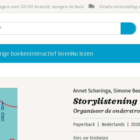
gen voor 23:00 besteld, morgen in huis
Gratis verzending
rige boeken
Interactief leren
Nu lezen
Annet Scheringa
,
Simone Be
Storylistening
Organiseer de onderstr
Paperback
Nederlands
202
Kies uw bindwijze