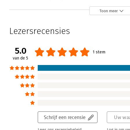
Storylistening - 'Een heldere oproep'
Henk Jan Kamsteeg | 11 maart 2020
Toon meer
Storylistening van Annet Scheringa en Simo
op tijd - wakker. Aan storytelling alleen 
Lezersrecensies
onze medewerkers en klanten niet genoeg.
vertellen, zullen we daarom eerst goede ve
leren wij hoe dit effectief te doen.
5.0
1 stem
Lees verder
van de 5
Schrijf een recensie
Uw waa
Lees ons recensiebeleid
Log in om uw