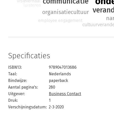
ond
communicatie
visieverhaal
luisteren
veran
organisatiecultuur
nar
employee engagement
cultuurverand
Specificaties
ISBN13:
9789047013686
Taal:
Nederlands
Bindwijze:
paperback
Aantal pagina's:
280
Uitgever:
Business Contact
Druk:
1
Verschijningsdatum:
2-3-2020