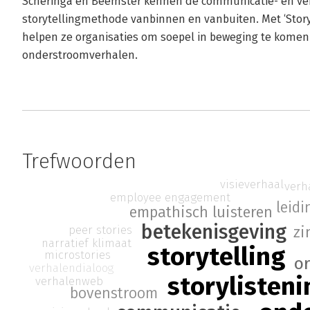
Scheringa en Beemster kennen de communicatie- en ver
storytellingmethode vanbinnen en vanbuiten. Met ‘Story
helpen ze organisaties om soepel in beweging te komen 
onderstroomverhalen.
Trefwoorden
visieverhaal
verh
employee engagement
leid
empathisch luisteren
betekenisgeving
peer stories
zi
narratief klimaat
storytelling
microstories
o
verhalendialoog
storylisteni
verhalenweb
bovenstroom