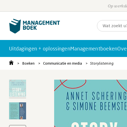
Op werkda
Uitdagingen + oplossingen
Managementboeken
Ove
Boeken
Communicatie en media
Storylistening