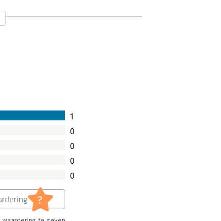
ne Beemster schudde mij - hopelijk net
hebben we namelijk in het meenemen van
 Om een goed verhaal te kunnen
rhalen moeten ophalen. In dit boek
1
0
0
0
0
?
rdering
 waardering te geven