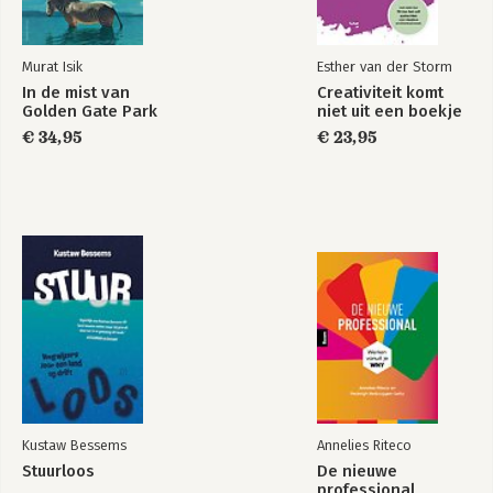
Murat Isik
Esther van der Storm
In de mist van
Creativiteit komt
Golden Gate Park
niet uit een boekje
De
meetmaatschappij
€ 34,95
€ 23,95
Bekijk alle boeken
Kustaw Bessems
Annelies Riteco
Stuurloos
De nieuwe
professional