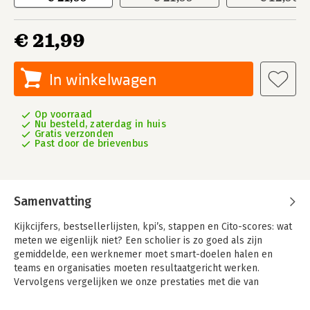
€ 21,99
In winkelwagen
Op voorraad
Nu besteld, zaterdag in huis
Gratis verzonden
Past door de brievenbus
Samenvatting
Kijkcijfers, bestsellerlijsten, kpi’s, stappen en Cito-scores: wat
meten we eigenlijk niet? Een scholier is zo goed als zijn
gemiddelde, een werknemer moet smart-doelen halen en
teams en organisaties moeten resultaatgericht werken.
Vervolgens vergelijken we onze prestaties met die van
anderen en stellen we ranglijsten op van de productiefste
collega’s, beste hogescholen en sportiefste vrienden.