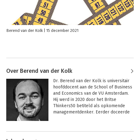
Berend van der Kolk
15 december 2021
Over Berend van der Kolk
Dr. Berend van der Kolk is universitair 
hoofddocent aan de School of Business 
and Economics van de VU Amsterdam. 
Hij werd in 2020 door het Britse 
Thinkers50 betiteld als opkomende 
managementdenker. Eerder doceerde 
hij aan de IE Business School in Madrid, 
de London School of Economics en de 
Andere boeken door Berend van der
Rijksuniversiteit Groningen. Hij 
Kolk
onderzoekt wat het meten van 