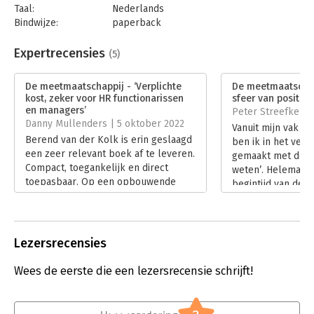
Taal:
Nederlands
Bindwijze:
paperback
Aantal pagina's:
176
Uitgever:
Business Contact
Expertrecensies
(5)
Druk:
1
Verschijningsdatum:
24-11-2021
De meetmaatschappij - ‘Verplichte
De meetmaatschapp
kost, zeker voor HR functionarissen
sfeer van positivite
Hoofdrubriek:
Algemeen management
en managers’
Peter Streefkerk |
Danny Mullenders | 5 oktober 2022
Vanuit mijn vak al
Berend van der Kolk is erin geslaagd
ben ik in het ver
een zeer relevant boek af te leveren.
gemaakt met de ui
Compact, toegankelijk en direct
weten’. Helemaal 
toepasbaar. Op een opbouwende
begintijd van de p
manier toont hij aan dat meten lang
van ons vak te m
niet altijd leidt tot objectief, ‘juist’ en
opmerking ‘Bewijs
zuiver weten. ‘De meetmaatschappij’
inkopen ons oplev
heeft geen letter te veel, geen
Lees verder
Lezersrecensies
opsmuk, een logische opbouw en is
bovendien evidence-based met een
Wees de eerste die een lezersrecensie schrijft!
indrukwekkende lijst
wetenschappelijke referenties.
Lees verder