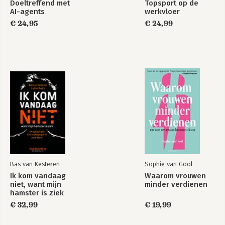
Doeltreffend met
Topsport op de
DE WERELDWIJDE PERIODE
AI-agents
werkvloer
BERT & JERRY’S 197
€ 24,95
€ 24,99
IN DE FRONTLINIE 205
PARTICIPATIE 213
EFFECTIEVE BESLUITVORMING 223
SUNMOON 231
GEWOON EEN VERHAAL 247
HET WAAROM 257
DE BLESSURETIJD 267
Bas van Kesteren
Sophie van Gool
Ik kom vandaag
Waarom vrouwen
niet, want mijn
minder verdienen
hamster is ziek
€ 32,99
€ 19,99