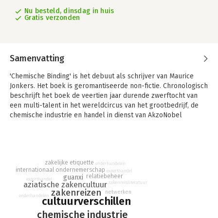
Nu besteld, dinsdag in huis
Gratis verzonden
Samenvatting
'Chemische Binding' is het debuut als schrijver van Maurice
Jonkers. Het boek is geromantiseerde non-fictie. Chronologisch
beschrijft het boek de veertien jaar durende zwerftocht van
een multi-talent in het wereldcircus van het grootbedrijf, de
chemische industrie en handel in dienst van AkzoNobel
Specialty Chemicals. De verhalen gaan over wonderbaarlijke
zaken en mensen, die de schrijver is tegen gekomen, inclusief
zichzelf.
'Het was een bijzondere en dankbare periode. Het is me
zakelijke etiquette
onderhandelen
internationaal ondernemerschap
duidelijk geworden dat bescheidenheid over wat we in wezen
exporthandel
relatiebeheer
guanxi
zijn, ons niet siert. Het is juist de dankbaarheid hiervoor die dat
exporthandel
zakenreisliteratuur
aziatische zakencultuur
doet. Verder is het allemaal een spel waar het minder om de
zakenreizen
netwerken
onderhandelen
cultuurverschillen
knikkers gaat, maar meer hoe en met wie je knikkert.'
chemische industrie
Weliswaar filosofeert de schrijver er vrolijk op los en deelt hij