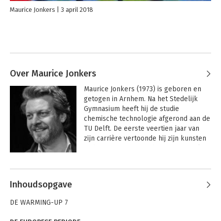
Maurice Jonkers
3 april 2018
Over Maurice Jonkers
Maurice Jonkers (1973) is geboren en 
getogen in Arnhem. Na het Stedelijk 
Gymnasium heeft hij de studie 
chemische technologie afgerond aan de 
TU Delft. De eerste veertien jaar van 
zijn carrière vertoonde hij zijn kunsten 
in de circuspiste van de internationale 
chemische industrie in dienst van 
AkzoNobel Specialty Chemicals. Hij 
beklom razendsnel de corporate 
Inhoudsopgave
ladder en was één van de jongste 
expats ooit. Uiteindelijk bleek het niet 
DE WARMING-UP 7
zijn plek. 
